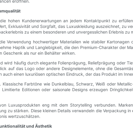
ancen eröffnen.
umqualität
 die hohen Kundenerwartungen an jedem Kontaktpunkt zu erfüllen
t, Exklusivität und Sorgfalt, das Luxuskleidung auszeichnet, zu ver
packerlebnis zu einem besonderen und unvergesslichen Erlebnis zu
ie Verwendung hochwertiger Materialien wie stabiler Kartonagen o
genehme Haptik und Langlebigkeit, die den Premium-Charakter der M
n Geschenk als nur ein Behälter wirken.
nd wird häufig durch elegante Folienprägung, Reliefprägung oder Tie
 Blick auf das Logo oder andere Designelemente, ohne die Gesamtäs
en auch einen luxuriösen optischen Eindruck, der das Produkt im Inne
Klassische Farbtöne wie Dunkelblau, Schwarz, Weiß oder Metallic-
 Limitierte Editionen oder saisonale Designs erzeugen Dringlichk
 von Luxusprodukten eng mit dem Storytelling verbunden. Marken fü
ung zu stärken. Diese kleinen Details verwandeln die Verpackung in
ebnis wertzuschätzen.
nktionalität und Ästhetik