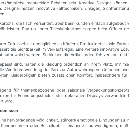
rkömmliche rechteckige Behälter sein. Kreative Designs können 
en. Designer nutzen innovative Falttechniken, Einlagen, Sichtfenster
en.
re Kartons, die flach versendet, aber beim Kunden einfach aufgeba
währleisten. Pop-up- oder Teleskopkartons sorgen beim Öffnen de
arer Zellulosefolie ermöglichen es Käufern, Produktdetails wie Far
sert die Sichtbarkeit im Verkaufsregal. Eine weitere innovative Lö
t aufbewahrt werden. So bleiben die Artikel ordentlich verstaut un
asst sind, halten die Kleidung ordentlich an ihrem Platz, minimi
ie Wiederverwendung der Box zur Aufbewahrung vereinfachen und 
rten Kleiderbügeln bieten zusätzlichen Komfort, insbesondere für 
rragend für themenbezogene oder saisonale Verpackungskonzepte.
boxen für Erinnerungsstücke oder dekorative Displays verwandel
rt wird.
lebnissen
eine hervorragende Möglichkeit, stärkere emotionale Bindungen zu 
Kundennamen oder Bestelldetails bis hin zu aufwendigeren, maßg