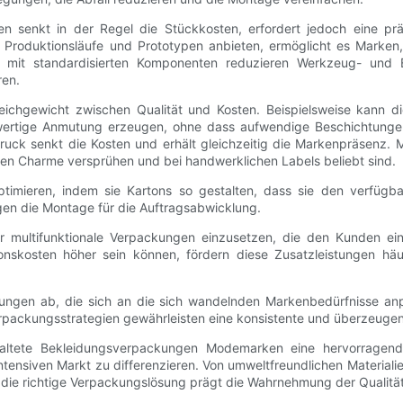
ngen senkt in der Regel die Stückkosten, erfordert jedoch eine 
e Produktionsläufe und Prototypen anbieten, ermöglicht es Marken
mit standardisierten Komponenten reduzieren Werkzeug- und Ei
ren.
 Gleichgewicht zwischen Qualität und Kosten. Beispielsweise kan
wertige Anmutung erzeugen, ohne dass aufwendige Beschichtungen 
druck senkt die Kosten und erhält gleichzeitig die Markenpräsenz.
cken Charme versprühen und bei handwerklichen Labels beliebt sind.
timieren, indem sie Kartons so gestalten, dass sie den verfügb
en die Montage für die Auftragsabwicklung.
r multifunktionale Verpackungen einzusetzen, die den Kunden ei
nskosten höher sein können, fördern diese Zusatzleistungen häu
ungen ab, die sich an die sich wandelnden Markenbedürfnisse anp
Verpackungsstrategien gewährleisten eine konsistente und überzeu
taltete Bekleidungsverpackungen Modemarken eine hervorragend
ensiven Markt zu differenzieren. Von umweltfreundlichen Materialie
– die richtige Verpackungslösung prägt die Wahrnehmung der Qualitä