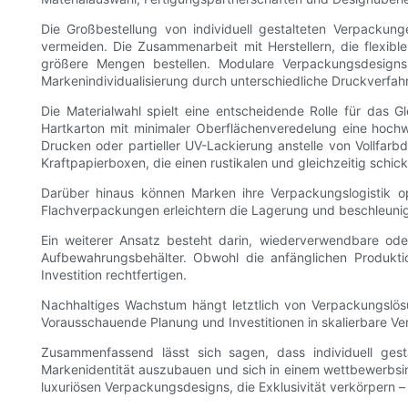
Die Großbestellung von individuell gestalteten Verpacku
vermeiden. Die Zusammenarbeit mit Herstellern, die flexibl
größere Mengen bestellen. Modulare Verpackungsdesigns 
Markenindividualisierung durch unterschiedliche Druckverfah
Die Materialwahl spielt eine entscheidende Rolle für das
Hartkarton mit minimaler Oberflächenveredelung eine hoch
Drucken oder partieller UV-Lackierung anstelle von Vollfarb
Kraftpapierboxen, die einen rustikalen und gleichzeitig schi
Darüber hinaus können Marken ihre Verpackungslogistik op
Flachverpackungen erleichtern die Lagerung und beschleunig
Ein weiterer Ansatz besteht darin, wiederverwendbare ode
Aufbewahrungsbehälter. Obwohl die anfänglichen Produktio
Investition rechtfertigen.
Nachhaltiges Wachstum hängt letztlich von Verpackungslös
Vorausschauende Planung und Investitionen in skalierbare 
Zusammenfassend lässt sich sagen, dass individuell ges
Markenidentität auszubauen und sich in einem wettbewerbsint
luxuriösen Verpackungsdesigns, die Exklusivität verkörpern 