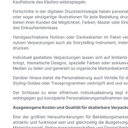
Kaufhistorie des Käufers widerspiegeln.
Fortschritte in der digitalen Drucktechnologie haben perso
oder sogar einzigartige Illustrationen für jede Bestellung d
bieten ihren Kunden die Möglichkeit, Farben, Muster oder E
des Einkaufserlebnisses.
Handgeschriebene Notizen oder Dankeskarten im Paket ver
nutzen Verpackungen auch als Storytelling-Instrument, inde
drucken.
Individuell gestaltete Verpackungen lassen sich auf limitier
bringt, thematische Designs, spezielle Farben oder exklus
Medien zu teilen und generiert so organische Markenbekannth
Darüber hinaus bietet die Personalisierung auch Vorteile fü
Styling-Guides oder Treueprogrammen verknüpft sind und so 
Der Schlüssel zu einer effektiven Individualisierung li
wohingegen gut konzipierte Personalisierungsmaßnahmen den
Ausgewogene Kosten und Qualität für skalierbare Verpac
Eine der größten Herausforderungen für Bekleidungsmarken
attraktiv und funktional sein und gleichzeitig die Budgetvor
Materialauswahl, Fertigungspartnerschaften und Designüberl