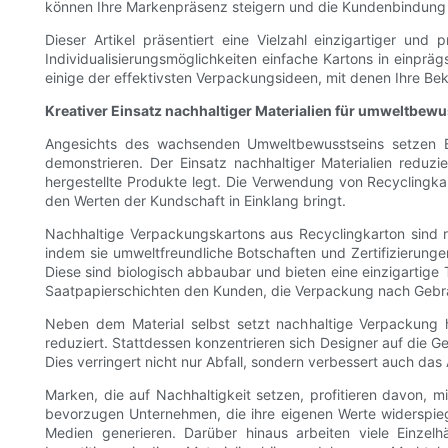
können Ihre Markenpräsenz steigern und die Kundenbindung 
Dieser Artikel präsentiert eine Vielzahl einzigartiger und
Individualisierungsmöglichkeiten einfache Kartons in einpr
einige der effektivsten Verpackungsideen, mit denen Ihre Be
Kreativer Einsatz nachhaltiger Materialien für umweltbew
Angesichts des wachsenden Umweltbewusstseins setzen B
demonstrieren. Der Einsatz nachhaltiger Materialien reduz
hergestellte Produkte legt. Die Verwendung von Recyclingka
den Werten der Kundschaft in Einklang bringt.
Nachhaltige Verpackungskartons aus Recyclingkarton sind r
indem sie umweltfreundliche Botschaften und Zertifizierunge
Diese sind biologisch abbaubar und bieten eine einzigartige T
Saatpapierschichten den Kunden, die Verpackung nach Gebra
Neben dem Material selbst setzt nachhaltige Verpackung hä
reduziert. Stattdessen konzentrieren sich Designer auf die G
Dies verringert nicht nur Abfall, sondern verbessert auch das
Marken, die auf Nachhaltigkeit setzen, profitieren davon
bevorzugen Unternehmen, die ihre eigenen Werte widerspie
Medien generieren. Darüber hinaus arbeiten viele Einzel