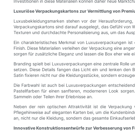
Investitionen in diese Materialien können daher neue Marktch
Luxuriöse Verpackungskartons zur Vermittlung von Premi
Luxusbekleidungsmarken stehen vor der Herausforderung,
Verpackungskartons sind darauf ausgelegt, das Gefühl von Wer
Texturen und durchdachte Personalisierung aus, um das Aus
Ein charakteristisches Merkmal von Luxusverpackungen ist d
Finish. Diese Materialien verleihen der Verpackung eine an
sorgen für zusätzliche Eleganz und lassen die Box eher wie ei
Branding spielt bei Luxusverpackungen eine zentrale Rolle u
setzen. Diese Details fangen das Licht ein und lenken den
Satin fixieren nicht nur die Kleidungsstücke, sondern erzeug
Die Farbwahl ist auch bei Luxusverpackungen entscheidend. 
Pastellfarben für einen sanfteren, moderneren Look sorgen.
Sammeln oder Teilen ihrer Erlebnisse an.
Neben der rein optischen Attraktivität ist die Verpackung
Pflegehinweise auf eleganten Karten bei, um die Kundenbind
an, nicht nur die Kleidung, sondern das gesamte Einkaufserl
Innovative Konstruktionsentwürfe zur Verbesserung von Fu