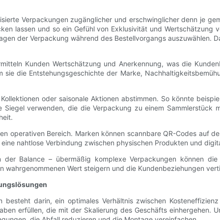
nalisierte Verpackungen zugänglicher und erschwinglicher denn je 
rucken lassen und so ein Gefühl von Exklusivität und Wertschätzung 
inlagen der Verpackung während des Bestellvorgangs auszuwählen. Da
mitteln Kunden Wertschätzung und Anerkennung, was die Kundenb
m sie die Entstehungsgeschichte der Marke, Nachhaltigkeitsbemühun
te Kollektionen oder saisonale Aktionen abstimmen. So könnte beispi
ive Siegel verwenden, die die Verpackung zu einem Sammlerstück ma
eit.
r den operativen Bereich. Marken können scannbare QR-Codes auf der
eine nahtlose Verbindung zwischen physischen Produkten und digita
egt in der Balance – übermäßig komplexe Verpackungen können di
 wahrgenommenen Wert steigern und die Kundenbeziehungen vertiefe
kungslösungen
 besteht darin, ein optimales Verhältnis zwischen Kosteneffizie
gaben erfüllen, die mit der Skalierung des Geschäfts einhergehen. 
egungen, die Abfall reduzieren und die Montage vereinfachen.