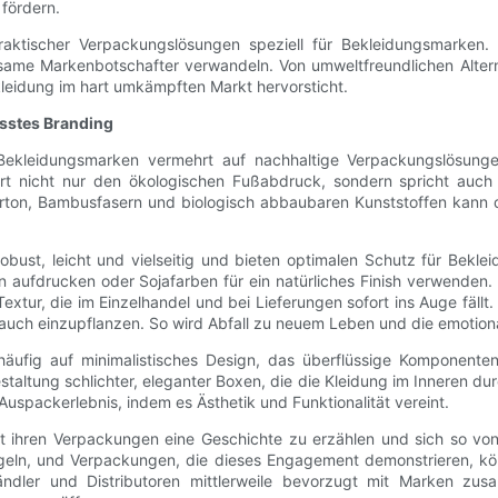
fördern.
 praktischer Verpackungslösungen speziell für Bekleidungsmarken. 
ägsame Markenbotschafter verwandeln. Von umweltfreundlichen Altern
kleidung im hart umkämpften Markt hervorsticht.
usstes Branding
ekleidungsmarken vermehrt auf nachhaltige Verpackungslösungen
iert nicht nur den ökologischen Fußabdruck, sondern spricht auch
rton, Bambusfasern und biologisch abbaubaren Kunststoffen kann die
obust, leicht und vielseitig und bieten optimalen Schutz für Bekl
n aufdrucken oder Sojafarben für ein natürliches Finish verwenden.
extur, die im Einzelhandel und bei Lieferungen sofort ins Auge fällt.
uch einzupflanzen. So wird Abfall zu neuem Leben und die emotiona
ufig auf minimalistisches Design, das überflüssige Komponenten 
estaltung schlichter, eleganter Boxen, die die Kleidung im Inneren d
 Auspackerlebnis, indem es Ästhetik und Funktionalität vereint.
, mit ihren Verpackungen eine Geschichte zu erzählen und sich so
geln, und Verpackungen, die dieses Engagement demonstrieren, k
händler und Distributoren mittlerweile bevorzugt mit Marken zu