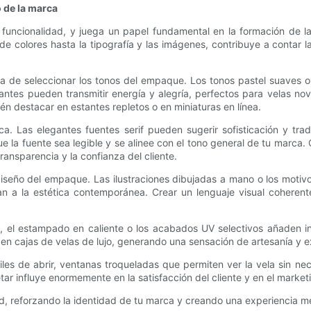
o de la marca
funcionalidad, y juega un papel fundamental en la formación de la 
e colores hasta la tipografía y las imágenes, contribuye a contar la
ra de seleccionar los tonos del empaque. Los tonos pastel suaves o
illantes pueden transmitir energía y alegría, perfectos para velas
én destacar en estantes repletos o en miniaturas en línea.
a. Las elegantes fuentes serif pueden sugerir sofisticación y tra
ue la fuente sea legible y se alinee con el tono general de tu marca
ransparencia y la confianza del cliente.
seño del empaque. Las ilustraciones dibujadas a mano o los motivos
an a la estética contemporánea. Crear un lenguaje visual cohere
o, el estampado en caliente o los acabados UV selectivos añaden in
 en cajas de velas de lujo, generando una sensación de artesanía y e
ciles de abrir, ventanas troqueladas que permiten ver la vela sin
r influye enormemente en la satisfacción del cliente y en el marke
ad, reforzando la identidad de tu marca y creando una experiencia m