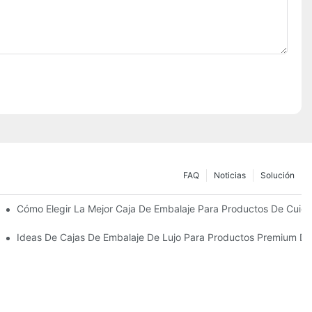
FAQ
Noticias
Solución
Sostenibles
Cómo Elegir La Mejor Caja De Embalaje Para Productos De Cuida
 Piel Personalizados Que Fomentan La Fidelidad A La Marca
Ideas De Cajas De Embalaje De Lujo Para Productos Premium De