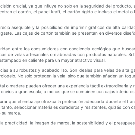
cisión crucial, ya que influye no solo en la seguridad del producto,
an el cartón, el papel kraft, el cartón rígido e incluso el metal o
recio asequible y la posibilidad de imprimir gráficos de alta calid
aste. Las cajas de cartón también se presentan en diversos diseños
aridad entre los consumidores con conciencia ecológica que busca
as de velas artesanales o elaboradas con productos naturales. Si bie
l estampado en caliente para un mayor atractivo visual.
racias a su robustez y acabado liso. Son ideales para velas de alta
ciopelo. No solo protegen la vela, sino que también añaden un toque 
al o madera pueden ofrecer una experiencia táctil extraordinaria y re
envíos a gran escala, a menos que se combinen con cajas interiores
urar que el embalaje ofrezca la protección adecuada durante el tra
 lo tanto, seleccionar materiales duraderos y resistentes, quizás c
e su marca.
r la practicidad, la imagen de marca, la sostenibilidad y el presupu