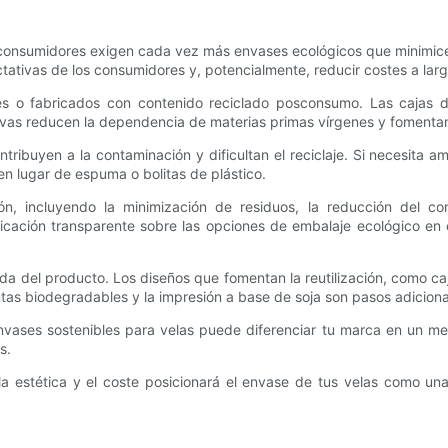
os consumidores exigen cada vez más envases ecológicos que minimice
tativas de los consumidores y, potencialmente, reducir costes a larg
es o fabricados con contenido reciclado posconsumo. Las cajas de
tivas reducen la dependencia de materias primas vírgenes y fomentan
tribuyen a la contaminación y dificultan el reciclaje. Si necesita 
en lugar de espuma o bolitas de plástico.
ión, incluyendo la minimización de residuos, la reducción del 
ación transparente sobre las opciones de embalaje ecológico en e
ida del producto. Los diseños que fomentan la reutilización, como ca
intas biodegradables y la impresión a base de soja son pasos adicion
envases sostenibles para velas puede diferenciar tu marca en un m
s.
ad, la estética y el coste posicionará el envase de tus velas como