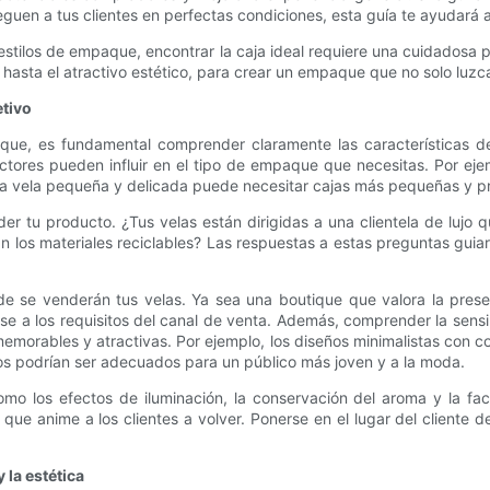
leguen a tus clientes en perfectas condiciones, esta guía te ayudará
los de empaque, encontrar la caja ideal requiere una cuidadosa plan
 hasta el atractivo estético, para crear un empaque que no solo luzc
etivo
que, es fundamental comprender claramente las características de 
tores pueden influir en el tipo de empaque que necesitas. Por eje
na vela pequeña y delicada puede necesitar cajas más pequeñas y pr
r tu producto. ¿Tus velas están dirigidas a una clientela de lujo q
 los materiales reciclables? Las respuestas a estas preguntas guiar
de se venderán tus velas. Ya sea una boutique que valora la prese
rse a los requisitos del canal de venta. Además, comprender la sens
morables y atractivas. Por ejemplo, los diseños minimalistas con c
idos podrían ser adecuados para un público más joven y a la moda.
mo los efectos de iluminación, la conservación del aroma y la fac
ue anime a los clientes a volver. Ponerse en el lugar del cliente d
 la estética