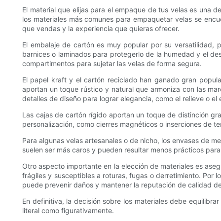
El material que elijas para el empaque de tus velas es una de
los materiales más comunes para empaquetar velas se encuentr
que vendas y la experiencia que quieras ofrecer.
El embalaje de cartón es muy popular por su versatilidad, p
barnices o laminados para protegerlo de la humedad y el desg
compartimentos para sujetar las velas de forma segura.
El papel kraft y el cartón reciclado han ganado gran popul
aportan un toque rústico y natural que armoniza con las marc
detalles de diseño para lograr elegancia, como el relieve o e
Las cajas de cartón rígido aportan un toque de distinción g
personalización, como cierres magnéticos o inserciones de ter
Para algunas velas artesanales o de nicho, los envases de met
suelen ser más caros y pueden resultar menos prácticos para 
Otro aspecto importante en la elección de materiales es aseg
frágiles y susceptibles a roturas, fugas o derretimiento. Por
puede prevenir daños y mantener la reputación de calidad d
En definitiva, la decisión sobre los materiales debe equilibra
literal como figurativamente.