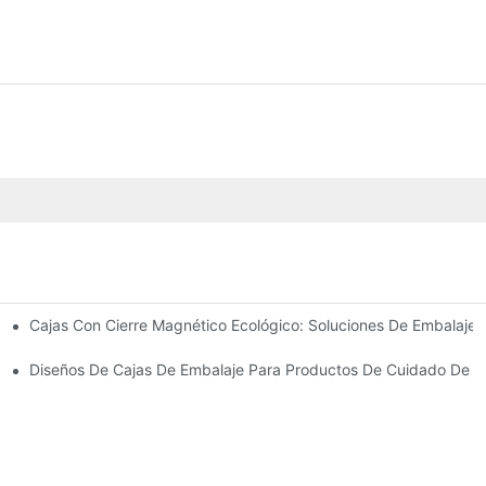
Cajas Con Cierre Magnético Ecológico: Soluciones De Embalaje 
Para Un Embalaje Premium
idado De La Piel
Diseños De Cajas De Embalaje Para Productos De Cuidado De La