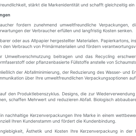
undlichkeit, stärkt die Markenidentität und schafft gleichzeitig ei
ungen
rbraucher fordern zunehmend umweltfreundliche Verpackungen, di
wartungen der Verbraucher erfüllen und langfristig Kosten senken.
arer oder aus Altpapier hergestellter Materialien. Papierkartons, i
en den Verbrauch von Primärmaterialien und fördern verantwortungsvo
ur Umweltverschmutzung beitragen und das Recycling erschweren.
mfaserstoff oder pflanzenbasierte Füllstoffe anstelle von Schaumstof
ließlich der Abfallminimierung, der Reduzierung des Wasser- und E
ommunikation über Ihre umweltfreundlichen Verpackungsoptionen auf
ng auf den Produktlebenszyklus. Designs, die zur Wiederverwendung 
, schaffen Mehrwert und reduzieren Abfall. Biologisch abbaubare 
in nachhaltige Kerzenverpackungen Ihre Marke in einem wettbewerbs
otenziell Ihren Kundenstamm und fördert die Kundenbindung.
Langlebigkeit, Ästhetik und Kosten Ihre Kerzenverpackung in de