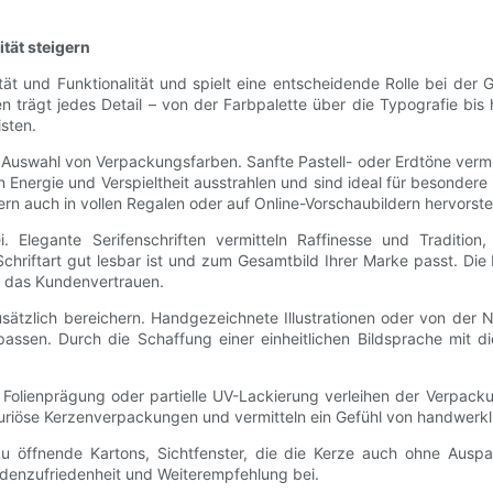
ität steigern
ität und Funktionalität und spielt eine entscheidende Rolle bei 
trägt jedes Detail – von der Farbpalette über die Typografie bis h
isten.
r Auswahl von Verpackungsfarben. Sanfte Pastell- oder Erdtöne vermit
nergie und Verspieltheit ausstrahlen und sind ideal für besondere 
ern auch in vollen Regalen oder auf Online-Vorschaubildern hervorst
. Elegante Serifenschriften vermitteln Raffinesse und Traditio
e Schriftart gut lesbar ist und zum Gesamtbild Ihrer Marke passt. Di
nd das Kundenvertrauen.
ätzlich bereichern. Handgezeichnete Illustrationen oder von der Na
assen. Durch die Schaffung einer einheitlichen Bildsprache mit d
 Folienprägung oder partielle UV-Lackierung verleihen der Verpack
uriöse Kerzenverpackungen und vermitteln ein Gefühl von handwerklic
zu öffnende Kartons, Sichtfenster, die die Kerze auch ohne Ausp
denzufriedenheit und Weiterempfehlung bei.