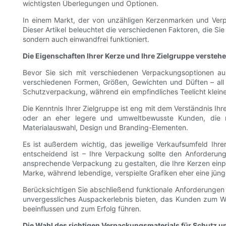
wichtigsten Überlegungen und Optionen.
In einem Markt, der von unzähligen Kerzenmarken und Verp
Dieser Artikel beleuchtet die verschiedenen Faktoren, die Sie 
sondern auch einwandfrei funktioniert.
Die Eigenschaften Ihrer Kerze und Ihre Zielgruppe versteh
Bevor Sie sich mit verschiedenen Verpackungsoptionen aus
verschiedenen Formen, Größen, Gewichten und Düften – all 
Schutzverpackung, während ein empfindliches Teelicht klei
Die Kenntnis Ihrer Zielgruppe ist eng mit dem Verständnis I
oder an eher legere und umweltbewusste Kunden, die rec
Materialauswahl, Design und Branding-Elementen.
Es ist außerdem wichtig, das jeweilige Verkaufsumfeld Ihre
entscheidend ist – Ihre Verpackung sollte den Anforderung
ansprechende Verpackung zu gestalten, die Ihre Kerzen einpr
Marke, während lebendige, verspielte Grafiken eher eine jüng
Berücksichtigen Sie abschließend funktionale Anforderungen 
unvergessliches Auspackerlebnis bieten, das Kunden zum W
beeinflussen und zum Erfolg führen.
Die Wahl des richtigen Verpackungsmaterials für Schutz u