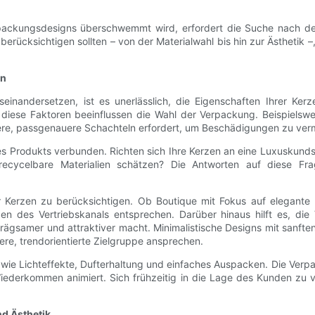
ackungsdesigns überschwemmt wird, erfordert die Suche nach der
berücksichtigen sollten – von der Materialwahl bis hin zur Ästhetik 
en
einandersetzen, ist es unerlässlich, die Eigenschaften Ihrer Ker
diese Faktoren beeinflussen die Wahl der Verpackung. Beispielswei
nere, passgenauere Schachteln erfordert, um Beschädigungen zu ver
hres Produkts verbunden. Richten sich Ihre Kerzen an eine Luxuskund
ycelbare Materialien schätzen? Die Antworten auf diese Frage
r Kerzen zu berücksichtigen. Ob Boutique mit Fokus auf elegante 
en des Vertriebskanals entsprechen. Darüber hinaus hilft es, die 
ägsamer und attraktiver macht. Minimalistische Designs mit sanften 
ere, trendorientierte Zielgruppe ansprechen.
wie Lichteffekte, Dufterhaltung und einfaches Auspacken. Die Verpa
iederkommen animiert. Sich frühzeitig in die Lage des Kunden zu
nd Ästhetik