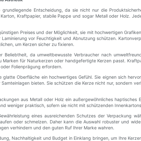
ne grundlegende Entscheidung, da sie nicht nur die Produktsicher
Karton, Kraftpapier, stabile Pappe und sogar Metall oder Holz. Jede
günstigen Preises und der Möglichkeit, sie mit hochwertigen Grafike
er Laminierung vor Feuchtigkeit und Abnutzung schützen. Kartonve
lichen, um Kerzen sicher zu fixieren.
r Beliebtheit, da umweltbewusste Verbraucher nach umweltfreundl
 zu Marken für Naturkerzen oder handgefertigte Kerzen passt. Kraftp
oder Folienprägung erfordern.
e glatte Oberfläche ein hochwertiges Gefühl. Sie eignen sich herv
 Samteinlagen bieten. Sie schützen die Kerze nicht nur, sondern ver
ackungen aus Metall oder Holz ein außergewöhnliches haptisches Er
and weniger praktisch, sofern sie nicht mit schützenden Innenkarton
ie Gewährleistung eines ausreichenden Schutzes der Verpackung wä
laufen oder schmelzen. Daher kann die Auswahl robuster und wider
ngen verhindern und den guten Ruf Ihrer Marke wahren.
bildung, Nachhaltigkeit und Budget in Einklang bringen, um Ihre Kerz