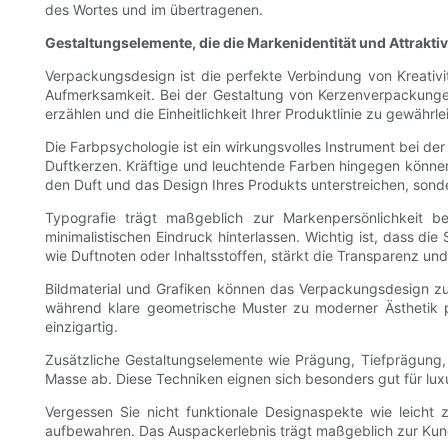
des Wortes und im übertragenen.
Gestaltungselemente, die die Markenidentität und Attraktiv
Verpackungsdesign ist die perfekte Verbindung von Kreativ
Aufmerksamkeit. Bei der Gestaltung von Kerzenverpackungen 
erzählen und die Einheitlichkeit Ihrer Produktlinie zu gewährle
Die Farbpsychologie ist ein wirkungsvolles Instrument bei de
Duftkerzen. Kräftige und leuchtende Farben hingegen können E
den Duft und das Design Ihres Produkts unterstreichen, sond
Typografie trägt maßgeblich zur Markenpersönlichkeit bei
minimalistischen Eindruck hinterlassen. Wichtig ist, dass di
wie Duftnoten oder Inhaltsstoffen, stärkt die Transparenz u
Bildmaterial und Grafiken können das Verpackungsdesign zus
während klare geometrische Muster zu moderner Ästhetik p
einzigartig.
Zusätzliche Gestaltungselemente wie Prägung, Tiefprägung,
Masse ab. Diese Techniken eignen sich besonders gut für lux
Vergessen Sie nicht funktionale Designaspekte wie leicht 
aufbewahren. Das Auspackerlebnis trägt maßgeblich zur Kun