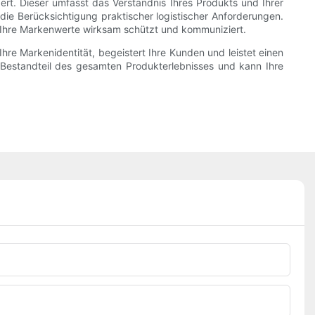
ert. Dieser umfasst das Verständnis Ihres Produkts und Ihrer
 die Berücksichtigung praktischer logistischer Anforderungen.
tig Ihre Markenwerte wirksam schützt und kommuniziert.
hre Markenidentität, begeistert Ihre Kunden und leistet einen
r Bestandteil des gesamten Produkterlebnisses und kann Ihre