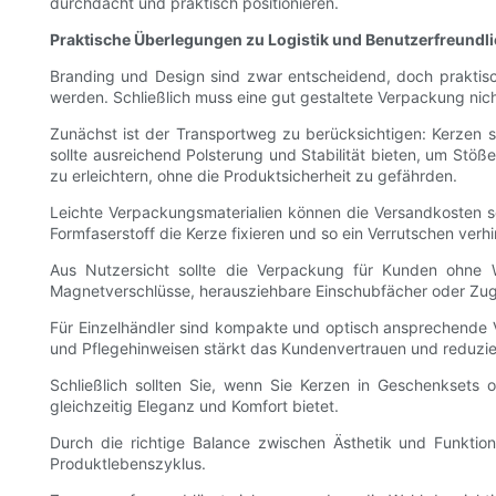
durchdacht und praktisch positionieren.
Praktische Überlegungen zu Logistik und Benutzerfreundli
Branding und Design sind zwar entscheidend, doch praktisc
werden. Schließlich muss eine gut gestaltete Verpackung nic
Zunächst ist der Transportweg zu berücksichtigen: Kerzen 
sollte ausreichend Polsterung und Stabilität bieten, um St
zu erleichtern, ohne die Produktsicherheit zu gefährden.
Leichte Verpackungsmaterialien können die Versandkosten se
Formfaserstoff die Kerze fixieren und so ein Verrutschen verh
Aus Nutzersicht sollte die Verpackung für Kunden ohne W
Magnetverschlüsse, herausziehbare Einschubfächer oder Zug
Für Einzelhändler sind kompakte und optisch ansprechende 
und Pflegehinweisen stärkt das Kundenvertrauen und reduzi
Schließlich sollten Sie, wenn Sie Kerzen in Geschenksets
gleichzeitig Eleganz und Komfort bietet.
Durch die richtige Balance zwischen Ästhetik und Funktion
Produktlebenszyklus.