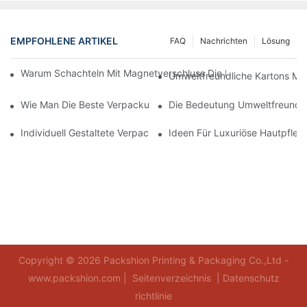
EMPFOHLENE ARTIKEL
FAQ
Nachrichten
Lösung
Warum Schachteln Mit Magnetverschluss Die Beste Wahl Für H
Umweltfreundliche Kartons Mi
Wie Man Die Beste Verpackung Für Hautpflegeprodukte Zum S
Die Bedeutung Umweltfreundli
Individuell Gestaltete Verpackungen Für Hautpflegeprodukte, D
Ideen Für Luxuriöse Hautpfle
Copyright © 2026 Packshion Printing & Packaging Co.,Ltd -
www.packshion.com |
Seitenverzeichnis
|
Datenschutz
richtlinie