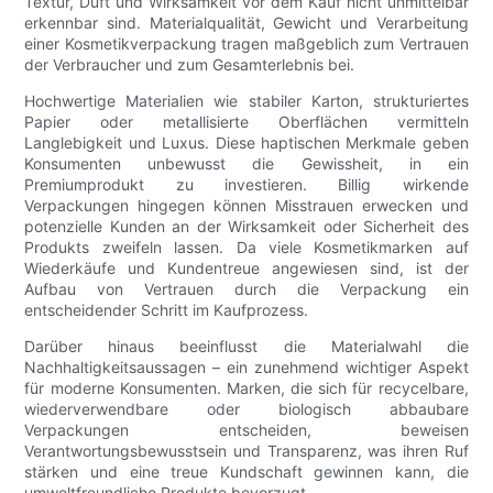
Textur, Duft und Wirksamkeit vor dem Kauf nicht unmittelbar
erkennbar sind. Materialqualität, Gewicht und Verarbeitung
einer Kosmetikverpackung tragen maßgeblich zum Vertrauen
der Verbraucher und zum Gesamterlebnis bei.
Hochwertige Materialien wie stabiler Karton, strukturiertes
Papier oder metallisierte Oberflächen vermitteln
Langlebigkeit und Luxus. Diese haptischen Merkmale geben
Konsumenten unbewusst die Gewissheit, in ein
Premiumprodukt zu investieren. Billig wirkende
Verpackungen hingegen können Misstrauen erwecken und
potenzielle Kunden an der Wirksamkeit oder Sicherheit des
Produkts zweifeln lassen. Da viele Kosmetikmarken auf
Wiederkäufe und Kundentreue angewiesen sind, ist der
Aufbau von Vertrauen durch die Verpackung ein
entscheidender Schritt im Kaufprozess.
Darüber hinaus beeinflusst die Materialwahl die
Nachhaltigkeitsaussagen – ein zunehmend wichtiger Aspekt
für moderne Konsumenten. Marken, die sich für recycelbare,
wiederverwendbare oder biologisch abbaubare
Verpackungen entscheiden, beweisen
Verantwortungsbewusstsein und Transparenz, was ihren Ruf
stärken und eine treue Kundschaft gewinnen kann, die
umweltfreundliche Produkte bevorzugt.