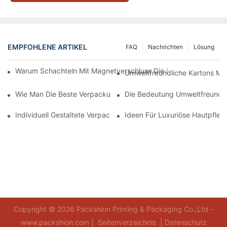
EMPFOHLENE ARTIKEL
FAQ
Nachrichten
Lösung
Warum Schachteln Mit Magnetverschluss Die Beste Wahl Für H
Umweltfreundliche Kartons Mi
Wie Man Die Beste Verpackung Für Hautpflegeprodukte Zum S
Die Bedeutung Umweltfreundli
Individuell Gestaltete Verpackungen Für Hautpflegeprodukte, D
Ideen Für Luxuriöse Hautpfle
Copyright © 2026 Packshion Printing & Packaging Co.,Ltd -
www.packshion.com |
Seitenverzeichnis
|
Datenschutz