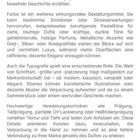
fesselnde Geschichte erzählen.
Farbe ist ein weiteres wirkungsvolles Gestaltungsmittel. Sie
kann bestimmte Emotionen oder Sinneserwartungen
hervorrufen, beispielsweise beruhigende Pastelltöne für
zarte, blumige Düfte oder kräftige, dunkle Töne für
geheimnisvolle, holzige Parfums. Metallische Akzente wie
Gold-, Silber- oder Roségoldfolie ziehen die Blicke auf sich
und vermitteln Luxus, während matte Oberflächen eine
raffinierte, dezente Eleganz erzeugen können.
Auch die Typografie spielt eine entscheidende Rolle. Die Wahl
von Schriftart, -größe und -platzierung trägt maßgeblich zur
Markenbotschaft bei – ob modern, klassisch, verspielt oder
elegant. Ebenso können künstlerische Illustrationen oder
dezente Muster die Verpackung aufwerten und sie zu einem
Sammlerstück oder einem wertvollen Geschenk machen.
Hochwertige Veredelungstechniken wie Prägung,
Tiefprägung, partielle UV-Lackierung oder Heißfolienprägung
verleihen Textur und Tiefe und laden zum Anfassen ein. Diese
Details animieren Kunden dazu, innezuhalten, die
Verpackung in die Hand zu nehmen und so eine tiefere
Verbindung zu Ihrer Marke jenseits des Duftes zu erleben.