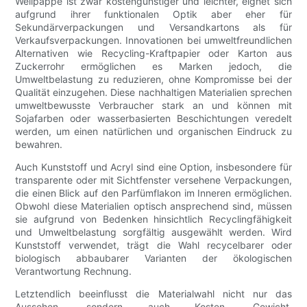
Wellpappe ist zwar kostengünstiger und leichter, eignet sich
aufgrund ihrer funktionalen Optik aber eher für
Sekundärverpackungen und Versandkartons als für
Verkaufsverpackungen. Innovationen bei umweltfreundlichen
Alternativen wie Recycling-Kraftpapier oder Karton aus
Zuckerrohr ermöglichen es Marken jedoch, die
Umweltbelastung zu reduzieren, ohne Kompromisse bei der
Qualität einzugehen. Diese nachhaltigen Materialien sprechen
umweltbewusste Verbraucher stark an und können mit
Sojafarben oder wasserbasierten Beschichtungen veredelt
werden, um einen natürlichen und organischen Eindruck zu
bewahren.
Auch Kunststoff und Acryl sind eine Option, insbesondere für
transparente oder mit Sichtfenster versehene Verpackungen,
die einen Blick auf den Parfümflakon im Inneren ermöglichen.
Obwohl diese Materialien optisch ansprechend sind, müssen
sie aufgrund von Bedenken hinsichtlich Recyclingfähigkeit
und Umweltbelastung sorgfältig ausgewählt werden. Wird
Kunststoff verwendet, trägt die Wahl recycelbarer oder
biologisch abbaubarer Varianten der ökologischen
Verantwortung Rechnung.
Letztendlich beeinflusst die Materialwahl nicht nur das
Aussehen, sondern auch Kosten, Gewicht,