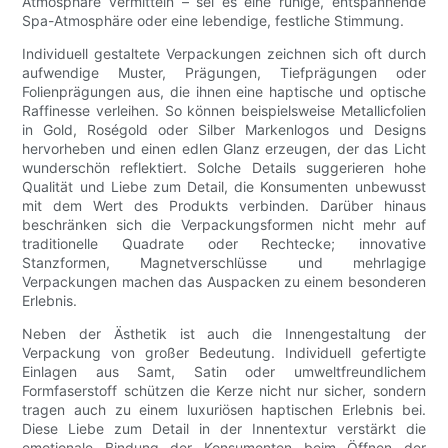
Atmosphäre vermitteln – sei es eine ruhige, entspannende
Spa-Atmosphäre oder eine lebendige, festliche Stimmung.
Individuell gestaltete Verpackungen zeichnen sich oft durch
aufwendige Muster, Prägungen, Tiefprägungen oder
Folienprägungen aus, die ihnen eine haptische und optische
Raffinesse verleihen. So können beispielsweise Metallicfolien
in Gold, Roségold oder Silber Markenlogos und Designs
hervorheben und einen edlen Glanz erzeugen, der das Licht
wunderschön reflektiert. Solche Details suggerieren hohe
Qualität und Liebe zum Detail, die Konsumenten unbewusst
mit dem Wert des Produkts verbinden. Darüber hinaus
beschränken sich die Verpackungsformen nicht mehr auf
traditionelle Quadrate oder Rechtecke; innovative
Stanzformen, Magnetverschlüsse und mehrlagige
Verpackungen machen das Auspacken zu einem besonderen
Erlebnis.
Neben der Ästhetik ist auch die Innengestaltung der
Verpackung von großer Bedeutung. Individuell gefertigte
Einlagen aus Samt, Satin oder umweltfreundlichem
Formfaserstoff schützen die Kerze nicht nur sicher, sondern
tragen auch zu einem luxuriösen haptischen Erlebnis bei.
Diese Liebe zum Detail in der Innentextur verstärkt die
emotionale Bindung der Konsumenten beim Öffnen der