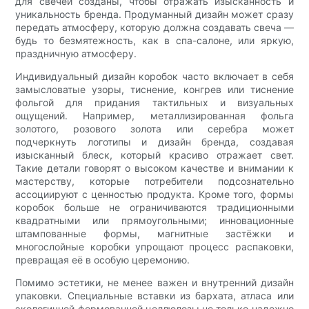
для свечей созданы, чтобы отражать изысканность и
уникальность бренда. Продуманный дизайн может сразу
передать атмосферу, которую должна создавать свеча —
будь то безмятежность, как в спа-салоне, или яркую,
праздничную атмосферу.
Индивидуальный дизайн коробок часто включает в себя
замысловатые узоры, тиснение, конгрев или тиснение
фольгой для придания тактильных и визуальных
ощущений. Например, металлизированная фольга
золотого, розового золота или серебра может
подчеркнуть логотипы и дизайн бренда, создавая
изысканный блеск, который красиво отражает свет.
Такие детали говорят о высоком качестве и внимании к
мастерству, которые потребители подсознательно
ассоциируют с ценностью продукта. Кроме того, формы
коробок больше не ограничиваются традиционными
квадратными или прямоугольными; инновационные
штампованные формы, магнитные застёжки и
многослойные коробки упрощают процесс распаковки,
превращая её в особую церемонию.
Помимо эстетики, не менее важен и внутренний дизайн
упаковки. Специальные вставки из бархата, атласа или
экологичной формованной целлюлозы не только надежно