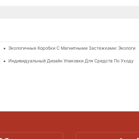
Экологичные Коробки С Магнитными Застежками: Экологич
я Упаковки Премиум-Класса
 Кожей
Индивидуальный Дизайн Упаковки Для Средств По Уходу З