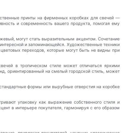
ественные принты на фирменных коробках для свечей —
ивность и современность вашего продукта, помогая ему
нжевый, могут стать выразительным акцентом. Сочетание
о интересной и запоминающейся. Художественные техники
х цветовых переходов, которые могут быть не видны при
свечей в тропическом стиле может отличаться яркими
нд, ориентированный на смелый городской стиль, может
Нестандартные формы или вырубные отверстия на коробке
ривают упаковку как выражение собственного стиля и
цент в интерьере покупателя, гармонируя с его образом
ование, привлекая покупателей, ценящих классическую