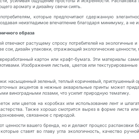
ти, усиливая ощущение простоты и искренности. Распаковка 
щего аромату и дизайну свечи сиять.
потребителям, которые предпочитают сдержанную элегантнос
создавая неизгладимое впечатление благодаря минимуму, а не и
аничного образа
й отвечают растущему спросу потребителей на экологичные и 
ве сои, дизайн упаковки, отражающий экологические ценности,
переработанный картон или крафт-бумага. Эти материалы сам
отивами. Изображения листьев, цветов или текстурированные
нки: насыщенный зеленый, теплый коричневый, приглушенный о
веточных акцентов в нежные акварельные принты может прида
ыми виноградными лозами, что усилит природную тематику.
еток или цветов на коробках или использование лент и шпага
астерства. Также хорошо смотрится вырез в форме листа ил
дохновение, связанное с природой.
ют ценности вашего бренда, но и делают процесс распаковки 
которые ставят во главу угла экологичность, качество ручной