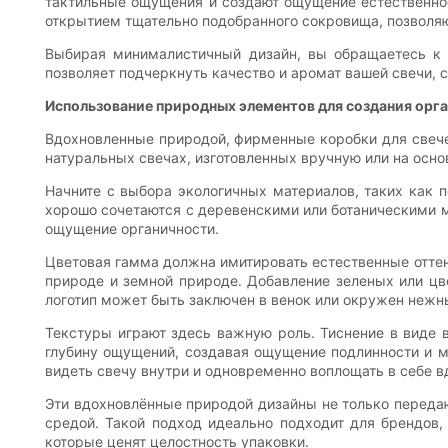
тактильные ощущения и создают ощущение естественнос
открытием тщательно подобранного сокровища, позволяю
Выбирая минималистичный дизайн, вы обращаетесь к 
позволяет подчеркнуть качество и аромат вашей свечи, 
Использование природных элементов для создания орг
Вдохновленные природой, фирменные коробки для свече
натуральных свечах, изготовленных вручную или на осно
Начните с выбора экологичных материалов, таких как 
хорошо сочетаются с деревенскими или ботаническими м
ощущение органичности.
Цветовая гамма должна имитировать естественные отте
природе и земной природе. Добавление зеленых или ц
логотип может быть заключен в венок или окружен нежн
Текстуры играют здесь важную роль. Тиснение в виде в
глубину ощущений, создавая ощущение подлинности и м
видеть свечу внутри и одновременно воплощать в себе в
Эти вдохновлённые природой дизайны не только переда
средой. Такой подход идеально подходит для брендов, 
которые ценят целостность упаковки.