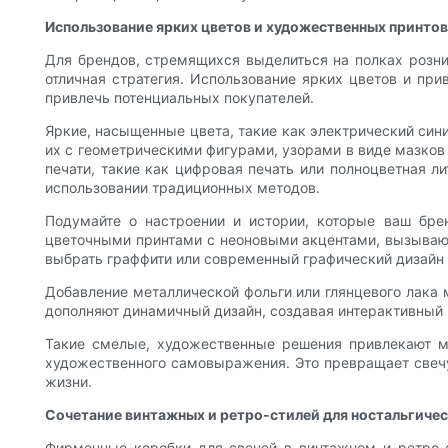
Использование ярких цветов и художественных принтов
Для брендов, стремящихся выделиться на полках розн
отличная стратегия. Использование ярких цветов и пр
привлечь потенциальных покупателей.
Яркие, насыщенные цвета, такие как электрический син
их с геометрическими фигурами, узорами в виде мазков
печати, такие как цифровая печать или полноцветная л
использовании традиционных методов.
Подумайте о настроении и истории, которые ваш бре
цветочными принтами с неоновыми акцентами, вызывающ
выбрать граффити или современный графический дизайн 
Добавление металлической фольги или глянцевого лака 
дополняют динамичный дизайн, создавая интерактивный 
Такие смелые, художественные решения привлекают м
художественного самовыражения. Это превращает свечу 
жизни.
Сочетание винтажных и ретро-стилей для ностальгиче
Фирменные коробки для свечей в винтажном и ретро-с