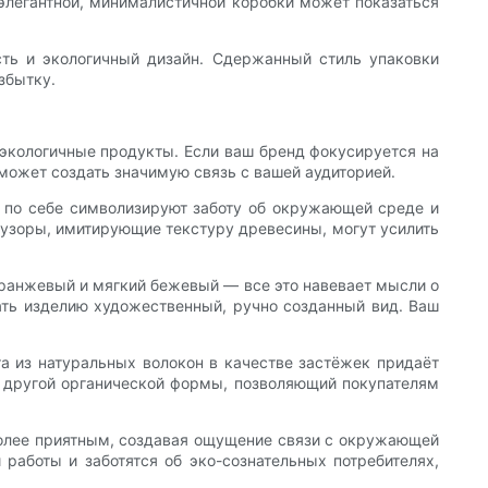
элегантной, минималистичной коробки может показаться
ть и экологичный дизайн. Сдержанный стиль упаковки
збытку.
экологичные продукты. Если ваш бренд фокусируется на
 может создать значимую связь с вашей аудиторией.
и по себе символизируют заботу об окружающей среде и
 узоры, имитирующие текстуру древесины, могут усилить
ранжевый и мягкий бежевый — все это навевает мысли о
ть изделию художественный, ручно созданный вид. Ваш
та из натуральных волокон в качестве застёжек придаёт
и другой органической формы, позволяющий покупателям
более приятным, создавая ощущение связи с окружающей
 работы и заботятся об эко-сознательных потребителях,