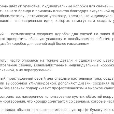
речь идёт об упаковке. Индивидуальные коробки для свечей — 
ь вашего бренда и привлечь клиентов благодаря визуальной 
и обновляете существующую упаковку, креативные индивидуаль
иваются инновационные идеи, которые помогут вам создать у
й — возможности создания коробок для свечей на заказ б
ете превратить обычную упаковку в незабываемое событие р
дизайн коробок для свечей ещё более изысканным.
оту, часто опираясь на тонкие детали и сдержанную цвето
отовления свечей, минималистичные индивидуальные короб
сканной, а не перегруженной.
лый, приглушённый серый или бледные пастельные тона, созд
и выборочной УФ-лакировкой, дополняют дизайн, сохраняя п
ы без засечек подчеркивают профессионализм и высокое качес
транство, намеренное использование пустых областей вокруг
миротворения, что хорошо сочетается со свечами, которые час
а заказ обычно включают немелованную крафт-бумагу или г