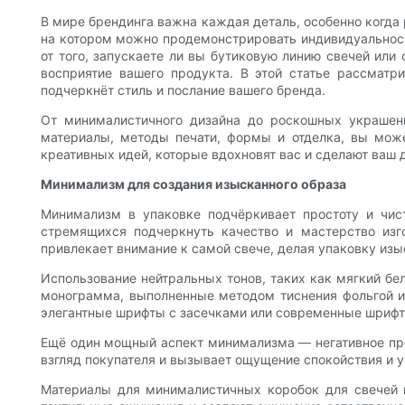
В мире брендинга важна каждая деталь, особенно когда 
на котором можно продемонстрировать индивидуальност
от того, запускаете ли вы бутиковую линию свечей ил
восприятие вашего продукта. В этой статье рассматр
подчеркнёт стиль и послание вашего бренда.
От минималистичного дизайна до роскошных украшени
материалы, методы печати, формы и отделка, вы мож
креативных идей, которые вдохновят вас и сделают ваш 
Минимализм для создания изысканного образа
Минимализм в упаковке подчёркивает простоту и чист
стремящихся подчеркнуть качество и мастерство изг
привлекает внимание к самой свече, делая упаковку изы
Использование нейтральных тонов, таких как мягкий бе
монограмма, выполненные методом тиснения фольгой ил
элегантные шрифты с засечками или современные шрифт
Ещё один мощный аспект минимализма — негативное прос
взгляд покупателя и вызывает ощущение спокойствия и у
Материалы для минималистичных коробок для свечей н