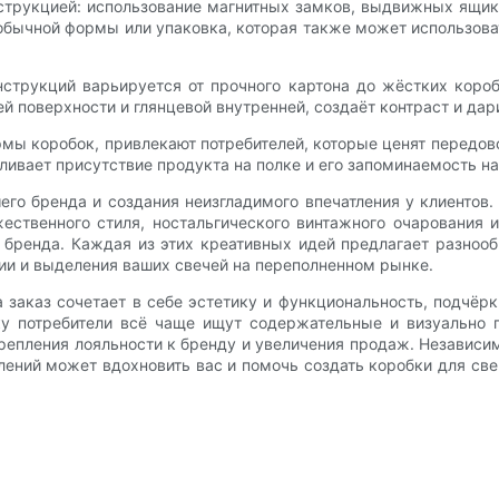
нструкцией: использование магнитных замков, выдвижных ящик
бычной формы или упаковка, которая также может использова
струкций варьируется от прочного картона до жёстких кор
й поверхности и глянцевой внутренней, создаёт контраст и дар
ы коробок, привлекают потребителей, которые ценят передов
иливает присутствие продукта на полке и его запоминаемость н
го бренда и создания неизгладимого впечатления у клиентов.
ожественного стиля, ностальгического винтажного очаровани
 бренда. Каждая из этих креативных идей предлагает разно
рии и выделения ваших свечей на переполненном рынке.
а заказ сочетает в себе эстетику и функциональность, подчё
у потребители всё чаще ищут содержательные и визуально 
пления лояльности к бренду и увеличения продаж. Независимо
ений может вдохновить вас и помочь создать коробки для све