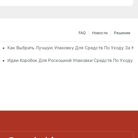
FAQ
Новости
Решение
ные Упаковочные Решения
Как Выбрать Лучшую Упаковку Для Средств По Уходу За К
а Кожей, Повышающий Лояльность К Бренду
Идеи Коробок Для Роскошной Упаковки Средств По Уходу 