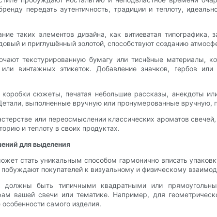
бренду передать аутентичность, традиции и теплоту, идеальн
ие таких элементов дизайна, как витиеватая типографика, з
рдовый и приглушённый золотой, способствуют созданию атмосф
ючают текстурированную бумагу или тиснёные материалы, ко
 или винтажных этикеток. Добавление значков, гербов или
коробки сюжеты, печатая небольшие рассказы, анекдоты или 
Детали, выполненные вручную или пронумерованные вручную, п
астерстве или переосмыслении классических ароматов свечей,
торию и теплоту в своих продуктах.
ений для выделения
ожет стать уникальным способом гармонично вписать упаковк
побуждают покупателей к визуальному и физическому взаимод
о должны быть типичными квадратными или прямоугольным
ам вашей свечи или тематике. Например, для геометрическ
 особенности самого изделия.