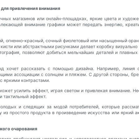
 для привлечения внимания
ичных магазинов или онлайн-площадках, яркие цвета и худож
ивлекающей внимание графики может передать энергию, креат
ий, огненно-красный, сочный фиолетовый или насыщенный ора
 кисти или абстрактными рисунками делает коробку визуальн
итография, позволяют добиться мельчайших деталей и плавны
нд хочет рассказать с помощью дизайна. Например, линия 
ими ассоциации с солнцем и пляжем. С другой стороны, бре
с яркими контрастами.
может усилить эффект, играя светом и привлекая внимание. 
и тактильный эффект.
олодых и следящих за модой потребителей, которые рассмат
из простого продукта в произведение искусства или яркий ак
ского очарования
тиле пробуждают ностальгию и неподвластное времени очар