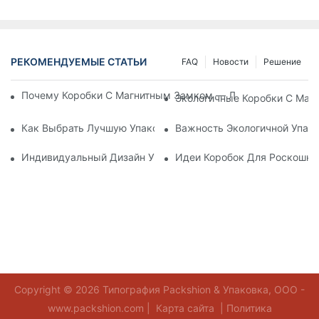
РЕКОМЕНДУЕМЫЕ СТАТЬИ
FAQ
Новости
Решение
Почему Коробки С Магнитным Замком — Лучший Выбор Дл
Экологичные Коробки С Маг
Как Выбрать Лучшую Упаковку Для Средств По Уходу За К
Важность Экологичной Упако
Индивидуальный Дизайн Упаковки Для Средств По Уходу 
Идеи Коробок Для Роскошно
Copyright © 2026 Типография Packshion & Упаковка, ООО -
www.packshion.com |
Карта сайта
|
Политика