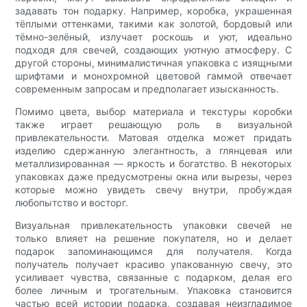
задавать тон подарку. Например, коробка, украшенная
тёплыми оттенками, такими как золотой, бордовый или
тёмно-зелёный, излучает роскошь и уют, идеально
подходя для свечей, создающих уютную атмосферу. С
другой стороны, минималистичная упаковка с изящными
шрифтами и монохромной цветовой гаммой отвечает
современным запросам и предполагает изысканность.
Помимо цвета, выбор материала и текстуры коробки
также играет решающую роль в визуальной
привлекательности. Матовая отделка может придать
изделию сдержанную элегантность, а глянцевая или
металлизированная — яркость и богатство. В некоторых
упаковках даже предусмотрены окна или вырезы, через
которые можно увидеть свечу внутри, пробуждая
любопытство и восторг.
Визуальная привлекательность упаковки свечей не
только влияет на решение покупателя, но и делает
подарок запоминающимся для получателя. Когда
получатель получает красиво упакованную свечу, это
усиливает чувства, связанные с подарком, делая его
более личным и трогательным. Упаковка становится
частью всей истории подарка, создавая неизгладимое