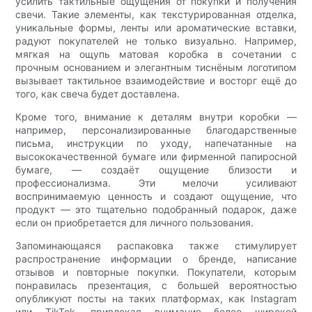
усилить тактильные ощущения от покупки и получения
свечи. Такие элементы, как текстурированная отделка,
уникальные формы, ленты или ароматические вставки,
радуют покупателей не только визуально. Например,
мягкая на ощупь матовая коробка в сочетании с
прочным основанием и элегантным тиснёным логотипом
вызывает тактильное взаимодействие и восторг ещё до
того, как свеча будет доставлена.
Кроме того, внимание к деталям внутри коробки —
например, персонализированные благодарственные
письма, инструкции по уходу, напечатанные на
высококачественной бумаге или фирменной папиросной
бумаге, — создаёт ощущение близости и
профессионализма. Эти мелочи усиливают
воспринимаемую ценность и создают ощущение, что
продукт — это тщательно подобранный подарок, даже
если он приобретается для личного пользования.
Запоминающаяся распаковка также стимулирует
распространение информации о бренде, написание
отзывов и повторные покупки. Покупатели, которым
понравилась презентация, с большей вероятностью
опубликуют посты на таких платформах, как Instagram
или TikTok, привлекая внимание более широкой