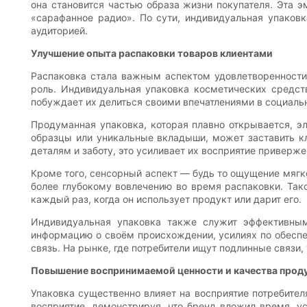
она становится частью образа жизни покупателя. Эта 
«сарафанное радио». По сути, индивидуальная упаковк
аудиторией.
Улучшение опыта распаковки товаров клиентами
Распаковка стала важным аспектом удовлетворенности
роль. Индивидуальная упаковка косметических средст
побуждает их делиться своими впечатлениями в социаль
Продуманная упаковка, которая плавно открывается, э
образцы или уникальные вкладыши, может заставить к
деталям и заботу, это усиливает их восприятие приверже
Кроме того, сенсорный аспект — будь то ощущение мягк
более глубокому вовлечению во время распаковки. Так
каждый раз, когда он использует продукт или дарит его.
Индивидуальная упаковка также служит эффективным
информацию о своём происхождении, усилиях по обеспеч
связь. На рынке, где потребители ищут подлинные связи
Повышение воспринимаемой ценности и качества прод
Упаковка существенно влияет на восприятие потребител
восприятие, демонстрируя, что бренд вложил время, ус