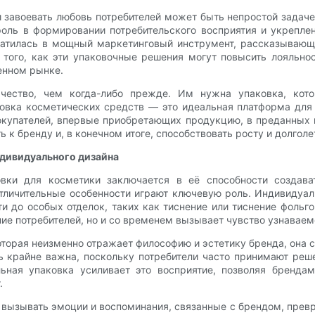
 завоевать любовь потребителей может быть непростой задаче
роль в формировании потребительского восприятия и укрепле
ратилась в мощный маркетинговый инструмент, рассказываю
того, как эти упаковочные решения могут повысить лояльно
енном рынке.
ачество, чем когда-либо прежде. Им нужна упаковка, кот
овка косметических средств — это идеальная платформа для 
покупателей, впервые приобретающих продукцию, в преданных 
 к бренду и, в конечном итоге, способствовать росту и долгол
дивидуального дизайна
вки для косметики заключается в её способности создават
тличительные особенности играют ключевую роль. Индивидуал
ти до особых отделок, таких как тиснение или тиснение фольг
ние потребителей, но и со временем вызывает чувство узнаваем
которая неизменно отражает философию и эстетику бренда, она
ь крайне важна, поскольку потребители часто принимают реше
льная упаковка усиливает это восприятие, позволяя бренда
.
вызывать эмоции и воспоминания, связанные с брендом, превр