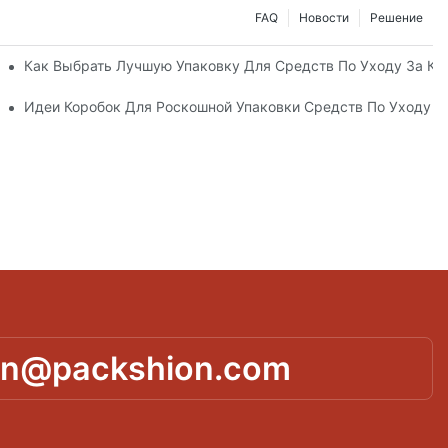
FAQ
Новости
Решение
ные Упаковочные Решения
Как Выбрать Лучшую Упаковку Для Средств По Уходу За К
а Кожей, Повышающий Лояльность К Бренду
Идеи Коробок Для Роскошной Упаковки Средств По Уходу 
in@packshion.com