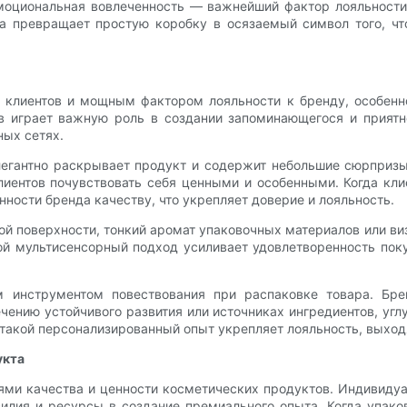
эмоциональная вовлеченность — важнейший фактор лояльности
а превращает простую коробку в осязаемый символ того, чт
 клиентов и мощным фактором лояльности к бренду, особенно
в играет важную роль в создании запоминающегося и приятно
ных сетях.
легантно раскрывает продукт и содержит небольшие сюрпризы
лиентов почувствовать себя ценными и особенными. Когда кл
нности бренда качеству, что укрепляет доверие и лояльность.
ой поверхности, тонкий аромат упаковочных материалов или ви
ой мультисенсорный подход усиливает удовлетворенность по
 инструментом повествования при распаковке товара. Бр
ению устойчивого развития или источниках ингредиентов, угл
, такой персонализированный опыт укрепляет лояльность, выхо
укта
ями качества и ценности косметических продуктов. Индивиду
илия и ресурсы в создание премиального опыта. Когда упако