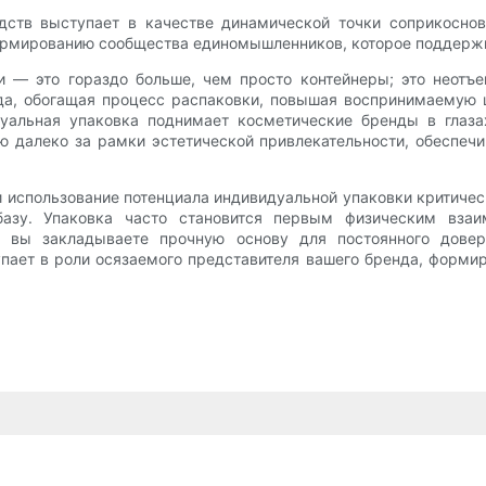
едств выступает в качестве динамической точки соприкосно
ормированию сообщества единомышленников, которое поддержи
ки — это гораздо больше, чем просто контейнеры; это неот
да, обогащая процесс распаковки, повышая воспринимаемую 
уальная упаковка поднимает косметические бренды в глаза
 далеко за рамки эстетической привлекательности, обеспеч
 использование потенциала индивидуальной упаковки критичес
азу. Упаковка часто становится первым физическим взаи
 вы закладываете прочную основу для постоянного довер
ает в роли осязаемого представителя вашего бренда, формир