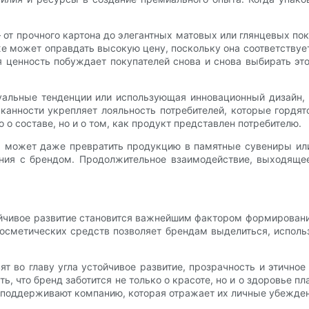
от прочного картона до элегантных матовых или глянцевых п
е может оправдать высокую цену, поскольку она соответству
 ценность побуждает покупателей снова и снова выбирать эт
уальные тенденции или использующая инновационный дизайн,
сканности укрепляет лояльность потребителей, которые гордя
о о составе, но и о том, как продукт представлен потребителю.
а может даже превратить продукцию в памятные сувениры ил
ния с брендом. Продолжительное взаимодействие, выходящее
йчивое развитие становится важнейшим фактором формирования
косметических средств позволяет брендам выделиться, исполь
ят во главу угла устойчивое развитие, прозрачность и этично
ь, что бренд заботится не только о красоте, но и о здоровье п
о поддерживают компанию, которая отражает их личные убежде