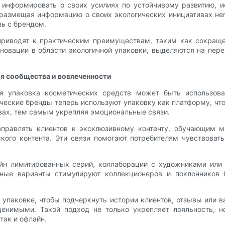
информировать о своих усилиях по устойчивому развитию, и
размещая информацию о своих экологических инициативах неп
зь с брендом.
приводят к практическим преимуществам, таким как сокраще
новации в области экологичной упаковки, выделяются на пер
ия сообщества и вовлеченности
ая упаковка косметических средств может быть использова
ческие бренды теперь используют упаковку как платформу, что
вах, тем самым укрепляя эмоциональные связи.
аправлять клиентов к эксклюзивному контенту, обучающим м
кого контента. Эти связи помогают потребителям чувствовать
н лимитированных серий, коллаборации с художниками или 
вные варианты стимулируют коллекционеров и поклонников
а упаковке, чтобы подчеркнуть истории клиентов, отзывы или 
ценимыми. Такой подход не только укрепляет лояльность, н
ак и офлайн.