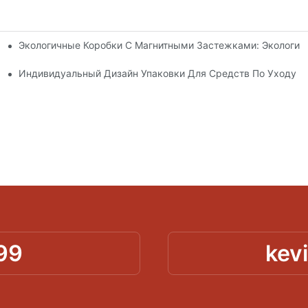
Экологичные Коробки С Магнитными Застежками: Экологич
я Упаковки Премиум-Класса
 Кожей
Индивидуальный Дизайн Упаковки Для Средств По Уходу З
99
kev