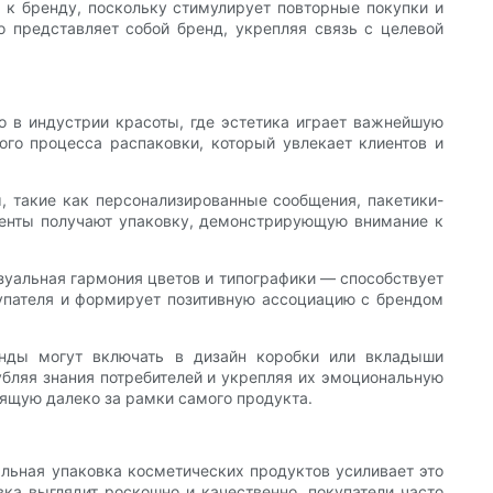
 к бренду, поскольку стимулирует повторные покупки и
о представляет собой бренд, укрепляя связь с целевой
 в индустрии красоты, где эстетика играет важнейшую
го процесса распаковки, который увлекает клиентов и
, такие как персонализированные сообщения, пакетики-
иенты получают упаковку, демонстрирующую внимание к
зуальная гармония цветов и типографики — способствует
купателя и формирует позитивную ассоциацию с брендом
енды могут включать в дизайн коробки или вкладыши
убляя знания потребителей и укрепляя их эмоциональную
дящую далеко за рамки самого продукта.
альная упаковка косметических продуктов усиливает это
вка выглядит роскошно и качественно, покупатели часто