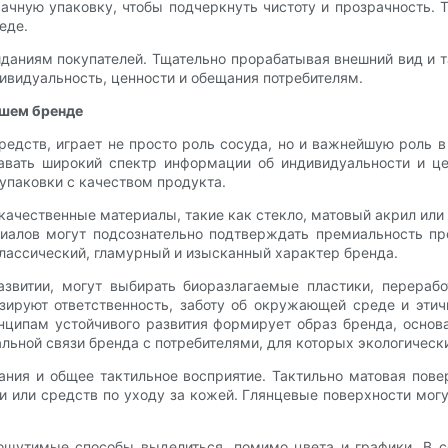
ачную упаковку, чтобы подчеркнуть чистоту и прозрачность. 
еде.
жиданиям покупателей. Тщательно прорабатывая внешний вид и
ивидуальность, ценности и обещания потребителям.
ашем бренде
редств, играет не просто роль сосуда, но и важнейшую роль 
авать широкий спектр информации об индивидуальности и це
 упаковки с качеством продукта.
ачественные материалы, такие как стекло, матовый акрил или
ериалов могут подсознательно подтверждать премиальность п
классический, гламурный и изысканный характер бренда.
звитии, могут выбирать биоразлагаемые пластики, перераб
ируют ответственность, заботу об окружающей среде и этич
нципам устойчивого развития формирует образ бренда, основа
льной связи бренда с потребителями, для которых экологическ
ания и общее тактильное восприятие. Тактильно матовая пове
 или средств по уходу за кожей. Глянцевые поверхности могу
ощутимые способы выделиться, помимо цвета и графики. В с