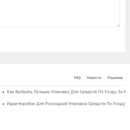
FAQ
Новости
Решение
ные Упаковочные Решения
Как Выбрать Лучшую Упаковку Для Средств По Уходу За К
а Кожей, Повышающий Лояльность К Бренду
Идеи Коробок Для Роскошной Упаковки Средств По Уходу 