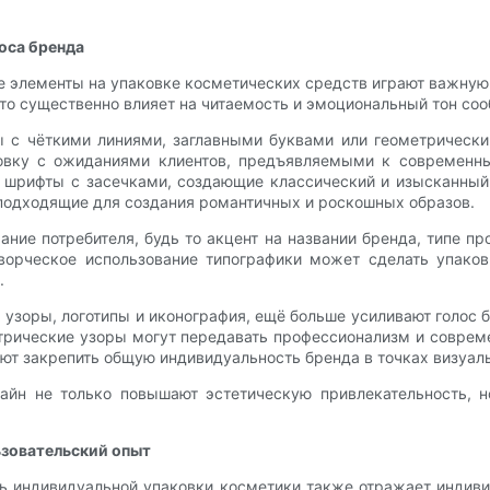
оса бренда
е элементы на упаковке косметических средств играют важную
что существенно влияет на читаемость и эмоциональный тон со
с чёткими линиями, заглавными буквами или геометрическим
ковку с ожиданиями клиентов, предъявляемыми к современны
ь шрифты с засечками, создающие классический и изысканный
подходящие для создания романтичных и роскошных образов.
ние потребителя, будь то акцент на названии бренда, типе п
ворческое использование типографики может сделать упаков
.
, узоры, логотипы и иконография, ещё больше усиливают голос
трические узоры могут передавать профессионализм и соврем
ют закрепить общую индивидуальность бренда в точках визуаль
айн не только повышают эстетическую привлекательность, 
ьзовательский опыт
ь индивидуальной упаковки косметики также отражает индивид