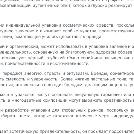
ахватывающий, аутентичный опыт, который глубоко резонирует 
и индивидуальной упаковки косметических средств, посколь
льтурное значение и вызывают особые чувства, соответствующ
ешение, помогающее усилить целостность бренда.
й и органический, может использовать в упаковке зелёные и
видуальность, основанную на благополучии, здоровом образе ж
 используют чёрный, глубокий тёмно-синий или насыщенные 
и, привлекательности и исключительности.
, передают энергию, страсть и энтузиазм. Бренды, ориентиро
ть смелость и уверенность. Более мягкие пастельные тона, т
остью, что идеально подходит брендам, делающим акцент на у
емые в упаковке, могут создавать визуальную гармонию или
ть, а многоцветные композиции могут выражать креативность и
 разработке упаковки для глобальных рынков, поскольку в
бирать цвета, которые отражают ключевые черты индивидуа
здает эстетическую привлекательность; он посылает подсознател