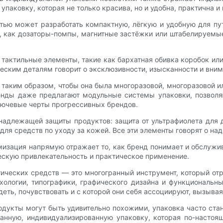
паковку, которая не только красива, но и удобна, практична и
тью может разработать компактную, лёгкую и удобную для пут
, как дозаторы-помпы, магнитные застёжки или штабелируемые
 тактильные элементы, такие как бархатная обивка коробок ил
еским деталям говорит о эксклюзивности, изысканности и вним
 таким образом, чтобы она была многоразовой, многоразовой
ренды даже предлагают модульные системы упаковки, позволя
лючевые черты прогрессивных брендов.
надлежащей защиты продуктов: защита от ультрафиолета для
для средств по уходу за кожей. Все эти элементы говорят о на
мизация напрямую отражает то, как бренд понимает и обслужи
ескую привлекательность и практическое применение.
ических средств — это многогранный инструмент, который от
ихологии, типографики, графического дизайна и функциональн
деть, почувствовать и с которой они себя ассоциируют, вызыва
одукты могут быть удивительно похожими, упаковка часто ст
анную, индивидуализированную упаковку, которая по-настоя