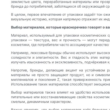
землистые цвета, переработанные материалы или прозр
бренда до потребителей, заботящихся об окружающей ср
В целом, первое впечатление от упаковки задаёт тон о
визуальную историю, которая напрямую отражает их инд
Выбор материалов, которые красноречиво говорят о в
Материал, используемый для упаковки косметических с
упаковки — текстура, вес и прочность — могут перед
косметики, где потребители часто ассоциируют качество
Например, люксовые бренды обычно используют высокок
солидности и элегантности. Вес и гладкость этих мат
излучать изысканность и эксклюзивность, подчёркивая 
Напротив, бренды, делающие акцент на устойчивом ра
материалы не просто защищают продукт, но и символиз
миллениалов и поколения Z, такая приверженность при
Использование таких материалов способствует эмоциона
Выбор материалов также влияет на удобство использов
питательные или восстанавливающие свойства косметики
смелым, динамичным характером.
Важно отметить, что выбор материалов даёт брендам 