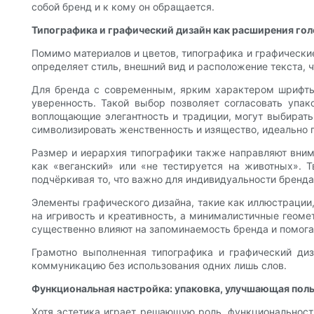
собой бренд и к кому он обращается.
Типографика и графический дизайн как расширения гол
Помимо материалов и цветов, типографика и графически
определяет стиль, внешний вид и расположение текста, 
Для бренда с современным, ярким характером шрифты 
уверенность. Такой выбор позволяет согласовать упа
воплощающие элегантность и традиции, могут выбират
символизировать женственность и изящество, идеально 
Размер и иерархия типографики также направляют внима
как «веганский» или «не тестируется на животных». Т
подчёркивая то, что важно для индивидуальности бренда
Элементы графического дизайна, такие как иллюстрации
на игривость и креативность, а минималистичные геоме
существенно влияют на запоминаемость бренда и помога
Грамотно выполненная типографика и графический диз
коммуникацию без использования одних лишь слов.
Функциональная настройка: упаковка, улучшающая пол
Хотя эстетика играет решающую роль, функциональност