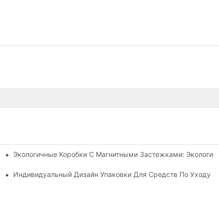
Экологичные Коробки С Магнитными Застежками: Экологич
я Упаковки Премиум-Класса
 Кожей
Индивидуальный Дизайн Упаковки Для Средств По Уходу З