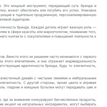
в. Это мощный инструмент, передающий суть бренда и
ке, может обеспечить или погубить его успех. Упаковка
ирующие в тщательно продуманную, персонализированную
елевой аудитории.
ентичность бренда. Каждая деталь играет важную роль —
елем в сфере красоты или маркетологом, понимание того,
него контакта с покупателями и повышения лояльности к
ов. Вместо этого их решения часто начинаются с первого
а этого впечатления, и она отражает индивидуальность
етствующие идентичности бренда, будь то элегантность,
малистичный дизайн с чистыми линиями и нейтральными
легантность. С другой стороны, яркие цвета и игривая
ль: гладкие и изящные бутылки могут передавать шик и
и, где за внимание конкурируют бесчисленные продукты,
е акцент на натуральных ингредиентах, могут выбирать