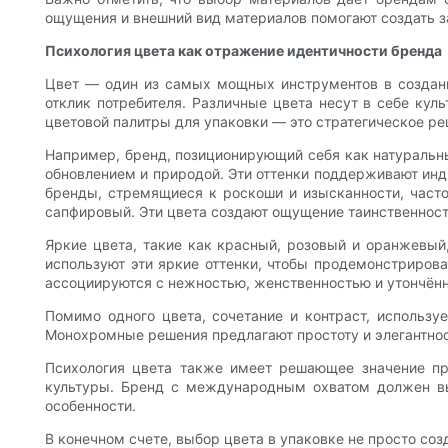
ощущения и внешний вид материалов помогают создать з
Психология цвета как отражение идентичности бренда
Цвет — один из самых мощных инструментов в создани
отклик потребителя. Различные цвета несут в себе ку
цветовой палитры для упаковки — это стратегическое р
Например, бренд, позиционирующий себя как натуральны
обновлением и природой. Эти оттенки поддерживают инди
бренды, стремящиеся к роскоши и изысканности, часто
сапфировый. Эти цвета создают ощущение таинственност
Яркие цвета, такие как красный, розовый и оранжевый
используют эти яркие оттенки, чтобы продемонстрирова
ассоциируются с нежностью, женственностью и утончённ
Помимо одного цвета, сочетание и контраст, использу
Монохромные решения предлагают простоту и элегантнос
Психология цвета также имеет решающее значение при
культуры. Бренд с международным охватом должен вы
особенности.
В конечном счете, выбор цвета в упаковке не просто со