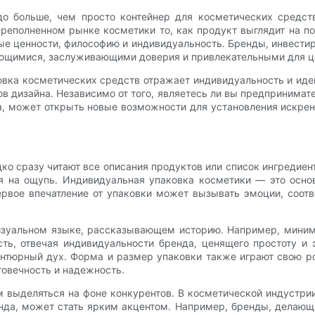
до больше, чем просто контейнер для косметических средст
реполненном рынке косметики то, как продукт выглядит на пол
ые ценности, философию и индивидуальность. Бренды, инвест
ающимися, заслуживающими доверия и привлекательными для ц
овка косметических средств отражает индивидуальность и ид
ов дизайна. Независимо от того, являетесь ли вы предпринимат
, может открыть новые возможности для установления искрен
дко сразу читают все описания продуктов или список ингредиент
я на ощупь. Индивидуальная упаковка косметики — это основ
ервое впечатление от упаковки может вызывать эмоции, соотв
изуальном языке, рассказывающем историю. Например, мини
ь, отвечая индивидуальности бренда, ценящего простоту и э
антюрный дух. Форма и размер упаковки также играют свою ро
говечность и надежность.
м выделяться на фоне конкурентов. В косметической индустри
да, может стать ярким акцентом. Например, бренды, делающи