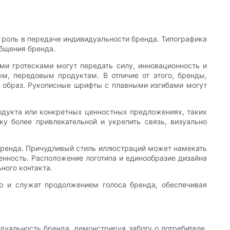
 роль в передаче индивидуальности бренда. Типографика
общения бренда.
и гротесками могут передать силу, инновационность и
м, передовым продуктам. В отличие от этого, бренды,
 образ. Рукописные шрифты с плавными изгибами могут
родукта или конкретных ценностных предложениях, таких
ку более привлекательной и укрепить связь, визуально
 бренда. Причудливый стиль иллюстраций может намекать
енность. Расположение логотипа и единообразие дизайна
ного контакта.
но и служат продолжением голоса бренда, обеспечивая
уальность бренда, демонстрируя заботу о потребителе.