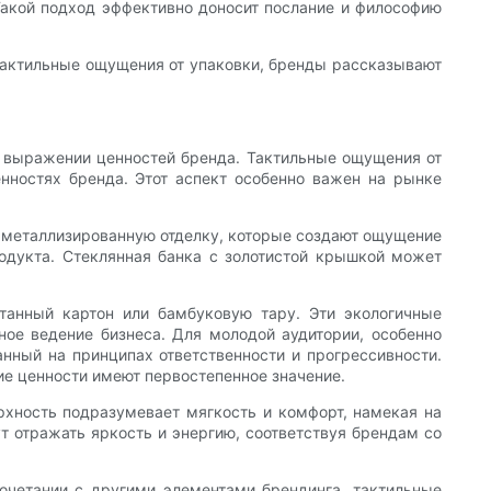
Такой подход эффективно доносит послание и философию
 тактильные ощущения от упаковки, бренды рассказывают
в выражении ценностей бренда. Тактильные ощущения от
нностях бренда. Этот аспект особенно важен на рынке
 металлизированную отделку, которые создают ощущение
родукта. Стеклянная банка с золотистой крышкой может
отанный картон или бамбуковую тару. Эти экологичные
ное ведение бизнеса. Для молодой аудитории, особенно
нный на принципах ответственности и прогрессивности.
ие ценности имеют первостепенное значение.
рхность подразумевает мягкость и комфорт, намекая на
т отражать яркость и энергию, соответствуя брендам со
очетании с другими элементами брендинга, тактильные