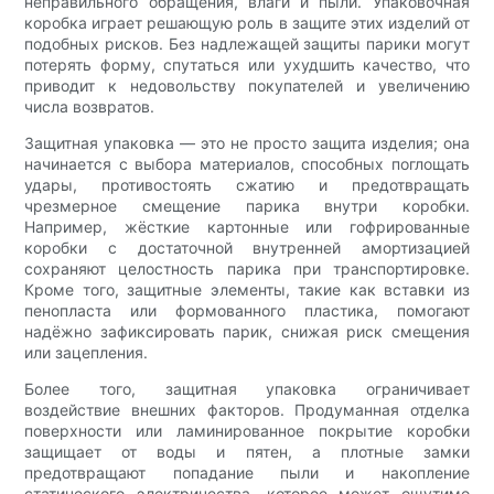
неправильного обращения, влаги и пыли. Упаковочная
коробка играет решающую роль в защите этих изделий от
подобных рисков. Без надлежащей защиты парики могут
потерять форму, спутаться или ухудшить качество, что
приводит к недовольству покупателей и увеличению
числа возвратов.
Защитная упаковка — это не просто защита изделия; она
начинается с выбора материалов, способных поглощать
удары, противостоять сжатию и предотвращать
чрезмерное смещение парика внутри коробки.
Например, жёсткие картонные или гофрированные
коробки с достаточной внутренней амортизацией
сохраняют целостность парика при транспортировке.
Кроме того, защитные элементы, такие как вставки из
пенопласта или формованного пластика, помогают
надёжно зафиксировать парик, снижая риск смещения
или зацепления.
Более того, защитная упаковка ограничивает
воздействие внешних факторов. Продуманная отделка
поверхности или ламинированное покрытие коробки
защищает от воды и пятен, а плотные замки
предотвращают попадание пыли и накопление
статического электричества, которое может ощутимо