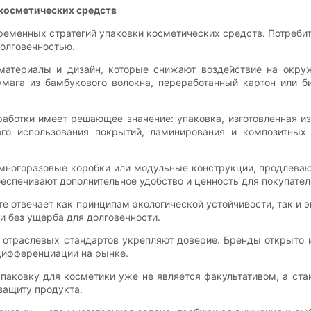
 косметических средств
ременных стратегий упаковки косметических средств. Потреби
долговечностью.
 материалы и дизайн, которые снижают воздействие на окр
мага из бамбукового волокна, переработанный картон или б
аботки имеет решающее значение: упаковка, изготовленная из
го использования покрытий, ламинирования и композитных 
 многоразовые коробки или модульные конструкции, продлева
еспечивают дополнительное удобство и ценность для покупател
 отвечает как принципам экологической устойчивости, так и
 без ущерба для долговечности.
 отраслевых стандартов укрепляют доверие. Бренды открыто 
 дифференциации на рынке.
упаковку для косметики уже не является факультативом, а ст
защиту продукта.