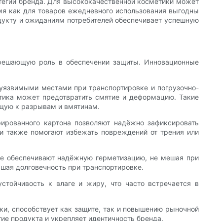
тегии бренда. Для высококачественной косметики может
мя как для товаров ежедневного использования выгодны
одукту и ожиданиям потребителей обеспечивает успешную
 решающую роль в обеспечении защиты. Инновационные
 уязвимыми местами при транспортировке и погрузочно-
стика может предотвратить смятие и деформацию. Такие
щую к разрывам и вмятинам.
рированного картона позволяют надёжно зафиксировать
и также помогают избежать повреждений от трения или
ые обеспечивают надёжную герметизацию, не мешая при
шая долговечность при транспортировке.
тойчивость к влаге и жиру, что часто встречается в
ки, способствует как защите, так и повышению рыночной
ие продукта и укрепляет идентичность бренда.