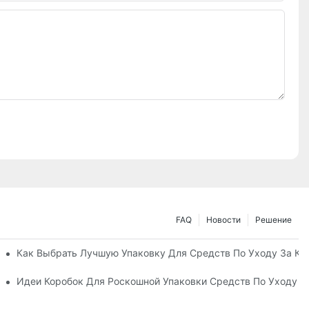
FAQ
Новости
Решение
ные Упаковочные Решения
Как Выбрать Лучшую Упаковку Для Средств По Уходу За К
а Кожей, Повышающий Лояльность К Бренду
Идеи Коробок Для Роскошной Упаковки Средств По Уходу 