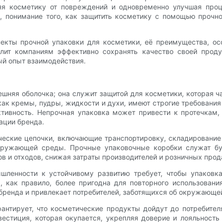
я косметику от повреждений и одновременно улучшая проце
, понимание того, как защитить косметику с помощью прочно
екты прочной упаковки для косметики, её преимущества, ос
олит компаниям эффективно сохранять качество своей продук
ый опыт взаимодействия.
ешняя оболочка; она служит защитой для косметики, которая 
ак кремы, пудры, жидкости и духи, имеют строгие требования
ктивность. Непрочная упаковка может привести к протечкам,
ации бренда.
ические цепочки, включающие транспортировку, складирование
окружающей среды. Прочные упаковочные коробки служат б
ов и отходов, снижая затраты производителей и розничных прод
шленности к устойчивому развитию требует, чтобы упаковк
 как правило, более пригодна для повторного использовани
бренда и привлекает потребителей, заботящихся об окружающе
рантирует, что косметические продукты дойдут до потребите
вестиция, которая окупается, укрепляя доверие и лояльност