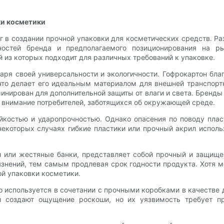
ки косметики
 в создании прочной упаковки для косметических средств. Р
ностей бренда и предполагаемого позиционирования на р
й из которых подходит для различных требований к упаковке.
аря своей универсальности и экологичности. Гофрокартон бла
то делает его идеальным материалом для внешней транспортн
инирован для дополнительной защиты от влаги и света. Бренд
ь внимание потребителей, заботящихся об окружающей среде.
йкостью и ударопрочностью. Однако опасения по поводу плас
которых случаях гибкие пластики или прочный акрил исполь
 или жестяные банки, представляет собой прочный и защище
язнений, тем самым продлевая срок годности продукта. Хотя м
ой упаковки косметики.
о используется в сочетании с прочными коробками в качестве
и создают ощущение роскоши, но их уязвимость требует пр