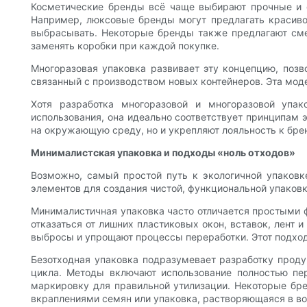
Косметические бренды всё чаще выбирают прочные и с
Например, люксовые бренды могут предлагать красиво 
выбрасывать. Некоторые бренды также предлагают сме
заменять коробки при каждой покупке.
Многоразовая упаковка развивает эту концепцию, позв
связанный с производством новых контейнеров. Эта мод
Хотя разработка многоразовой и многоразовой упак
использования, она идеально соответствует принципам 
на окружающую среду, но и укрепляют лояльность к брен
Минималистская упаковка и подходы «ноль отходов»
Возможно, самый простой путь к экологичной упаков
элементов для создания чистой, функциональной упаковк
Минималистичная упаковка часто отличается простыми ф
отказаться от лишних пластиковых окон, вставок, лент
выбросы и упрощают процессы переработки. Этот подход 
Безотходная упаковка подразумевает разработку проду
цикла. Методы включают использование полностью пе
маркировку для правильной утилизации. Некоторые бр
вкраплениями семян или упаковка, растворяющаяся в во