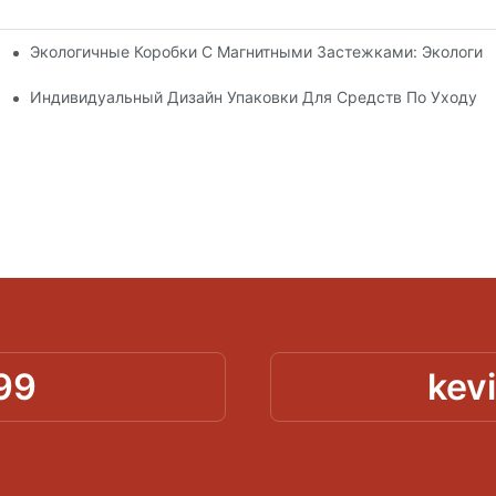
Экологичные Коробки С Магнитными Застежками: Экологич
я Упаковки Премиум-Класса
 Кожей
Индивидуальный Дизайн Упаковки Для Средств По Уходу З
99
kev