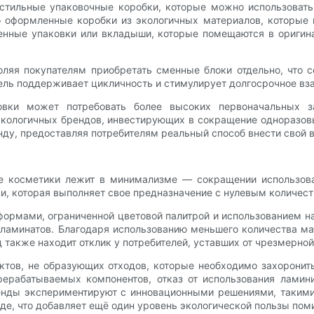
тильные упаковочные коробки, которые можно использовать 
оформленные коробки из экологичных материалов, которые по
нные упаковки или вкладыши, которые помещаются в оригина
оляя покупателям приобретать сменные блоки отдельно, что с
ель поддерживает цикличность и стимулирует долгосрочное вз
овки может потребовать более высоких первоначальных з
экологичных брендов, инвестирующих в сокращение одноразов
ду, предоставляя потребителям реальный способ внести свой в
ке косметики лежит в минимализме — сокращении использов
и, которая выполняет свое предназначение с нулевым количест
ормами, ограниченной цветовой палитрой и использованием н
 и ламинатов. Благодаря использованию меньшего количества 
также находит отклик у потребителей, уставших от чрезмерной
ктов, не образующих отходов, которые необходимо захоронить
рерабатываемых компонентов, отказ от использования ламин
енды экспериментируют с инновационными решениями, такими 
де, что добавляет ещё один уровень экологической пользы по