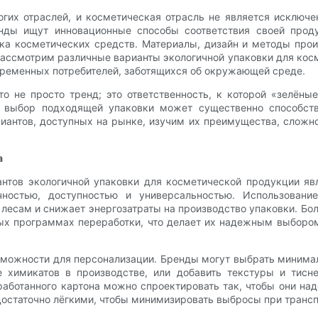
гих отраслей, и косметическая отрасль не является исключе
нды ищут инновационные способы соответствия своей прод
ка косметических средств. Материалы, дизайн и методы про
 рассмотрим различные варианты экологичной упаковки для кос
временных потребителей, заботящихся об окружающей среде.
 не просто тренд; это ответственность, к которой «зелёны
, выбор подходящей упаковки может существенно способст
иантов, доступных на рынке, изучим их преимущества, сложнос
а
тов экологичной упаковки для косметической продукции явл
ностью, доступностью и универсальностью. Использовани
 лесам и снижает энергозатраты на производство упаковки. Бол
х программах переработки, что делает их надежным выбором
зможности для персонализации. Бренды могут выбрать минима
е химикатов в производстве, или добавить текстуры и тисн
работанного картона можно спроектировать так, чтобы они на
 достаточно лёгкими, чтобы минимизировать выбросы при транс