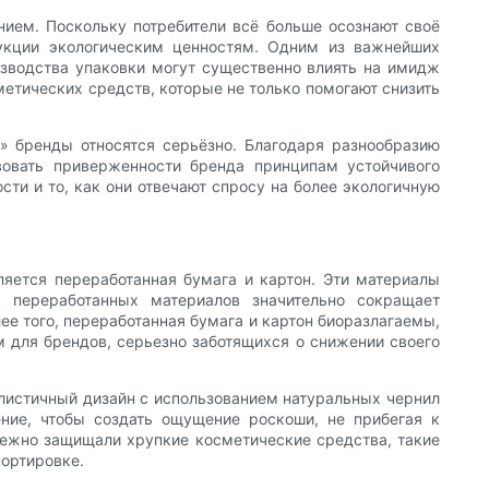
нием. Поскольку потребители всё больше осознают своё
укции экологическим ценностям. Одним из важнейших
изводства упаковки могут существенно влиять на имидж
метических средств, которые не только помогают снизить
е» бренды относятся серьёзно. Благодаря разнообразию
вовать приверженности бренда принципам устойчивого
ти и то, как они отвечают спросу на более экологичную
яется переработанная бумага и картон. Эти материалы
е переработанных материалов значительно сокращает
ее того, переработанная бумага и картон биоразлагаемы,
 для брендов, серьезно заботящихся о снижении своего
листичный дизайн с использованием натуральных чернил
ение, чтобы создать ощущение роскоши, не прибегая к
дежно защищали хрупкие косметические средства, такие
портировке.