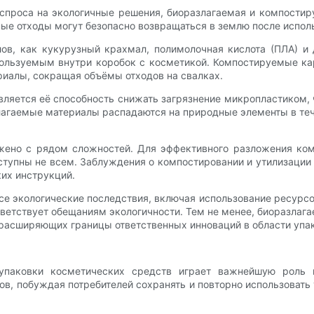
 спроса на экологичные решения, биоразлагаемая и компостир
ые отходы могут безопасно возвращаться в землю после исполь
ов, как кукурузный крахмал, полимолочная кислота (ПЛА) и
льзуемым внутри коробок с косметикой. Компостируемые кар
иалы, сокращая объёмы отходов на свалках.
яется её способность снижать загрязнение микропластиком, ч
лагаемые материалы распадаются на природные элементы в тече
яжено с рядом сложностей. Для эффективного разложения ко
ступны не всем. Заблуждения о компостировании и утилизации
ких инструкций.
се экологические последствия, включая использование ресурсо
ответствует обещаниям экологичности. Тем не менее, биоразла
расширяющих границы ответственных инноваций в области упа
паковки косметических средств играет важнейшую роль в
в, побуждая потребителей сохранять и повторно использовать