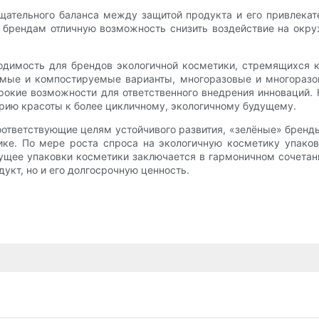
ательного баланса между защитой продукта и его привлекате
 брендам отличную возможность снизить воздействие на окр
одимость для брендов экологичной косметики, стремящихся к
емые и компостируемые варианты, многоразовые и многораз
рокие возможности для ответственного внедрения инноваций.
трию красоты к более цикличному, экологичному будущему.
оответствующие целям устойчивого развития, «зелёные» бренд
тике. По мере роста спроса на экологичную косметику упако
ущее упаковки косметики заключается в гармоничном сочетан
дукт, но и его долгосрочную ценность.