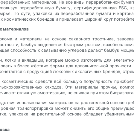
переработанных материалов. Не все виды переработанной бума
Используя переработанную бумагу, сертифицированную FSC, 
ырья. По сути, упаковка из переработанной бумаги и картона
х косметических брендов и привлекает широкий круг потребите
ых материалов
олома и материалы на основе сахарного тростника, завоева
стности, бамбук выделяется быстрым ростом, возобновляемос
ляющая способность к связыванию углерода делают бамбук мощн
и, лотки и вкладыши, которые можно изготовить для элегантн
рмовать в более жёсткие формы для дополнительной прочности
 сочетается с продукцией люксовых экологичных брендов, стрем
косметических средств всё большую популярность приобрет
ельскохозяйственных отходов. Эти материалы прочны, комп
ечивают отличную амортизацию, не снижая при этом биоразлага
дствия использования материалов на растительной основе тре
ародная транспортировка может снизить его общие преимущест
тке, упаковка на растительной основе обладает убедительн
овка