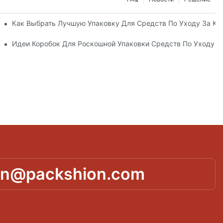
ные Упаковочные Решения
Как Выбрать Лучшую Упаковку Для Средств По Уходу За К
а Кожей, Повышающий Лояльность К Бренду
Идеи Коробок Для Роскошной Упаковки Средств По Уходу 
in@packshion.com