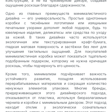
конструкции, а не на чрезмерном декоре, создавая
ощущение роскоши благодаря сдержанности.
Одно из главных преимуществ минималистичного
дизайна — его универсальность. Простые однотонные
коробки с тиснёными логотипами или изящными
печатными узорами дополнят любой подарок, будь то
ювелирные изделия, деликатесы или средства по уходу
за кожей. В таких дизайнах часто используется
экологичная или текстурированная крафт-бумага,
гладкая матовая поверхность и застёжки без лент для
улучшения тактильных ощущений. Для покупателей
минималистичная коробка может показаться тщательно
подобранным подарком, которому не нужна кричащая
роскошь, чтобы подчеркнуть его ценность.
Кроме того, минимализм подчёркивает важность
устойчивого развития, поощряя использование
перерабатываемых материалов и сокращая количество
ненужных элементов упаковки. Многие бренды,
придерживающиеся этого дизайнерского подхода,
отказываются от пластика, используя биоразлагаемые
чернила и коробки с минимальным декором. Этот подход
находит отклик у экологически сознательных
покупателей, которые ценят как продуманную эстетику,