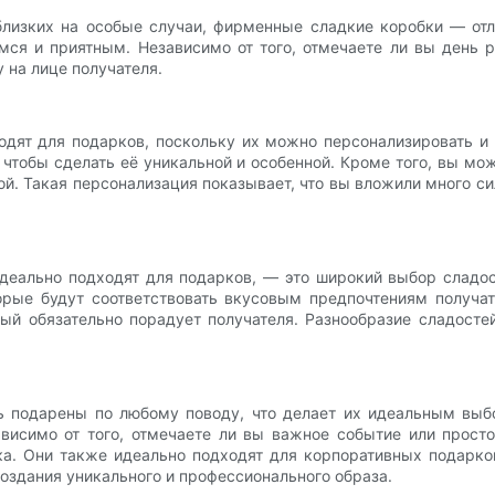
близких на особые случаи, фирменные сладкие коробки — от
ся и приятным. Независимо от того, отмечаете ли вы день 
 на лице получателя.
дят для подарков, поскольку их можно персонализировать и
 чтобы сделать её уникальной и особенной. Кроме того, вы мо
ой. Такая персонализация показывает, что вы вложили много с
 идеально подходят для подарков, — это широкий выбор сладо
орые будут соответствовать вкусовым предпочтениям получа
ый обязательно порадует получателя. Разнообразие сладосте
 подарены по любому поводу, что делает их идеальным выб
висимо от того, отмечаете ли вы важное событие или просто
а. Они также идеально подходят для корпоративных подарков
оздания уникального и профессионального образа.