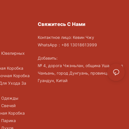
Свяжитесь С Нами
Контактное лицо: Кевин Чжу
WhatsApp：+86 13018613999
и Ювелирных
Добавить:
№ 4, дорога Чжэньлан, община Уша, город
ная Коробка
Чанъань, город Дунгуань, провинция
вочная Коробка
Гуандун, Китай
Для Ухода За
и Одежды
 Свечей
чная Коробка
и Парика
и Духов