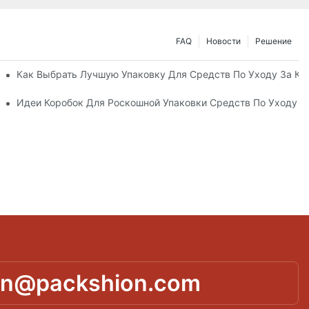
FAQ
Новости
Решение
ные Упаковочные Решения
Как Выбрать Лучшую Упаковку Для Средств По Уходу За К
а Кожей, Повышающий Лояльность К Бренду
Идеи Коробок Для Роскошной Упаковки Средств По Уходу 
in@packshion.com