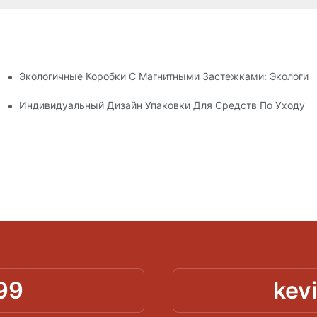
Экологичные Коробки С Магнитными Застежками: Экологич
я Упаковки Премиум-Класса
 Кожей
Индивидуальный Дизайн Упаковки Для Средств По Уходу З
99
kev