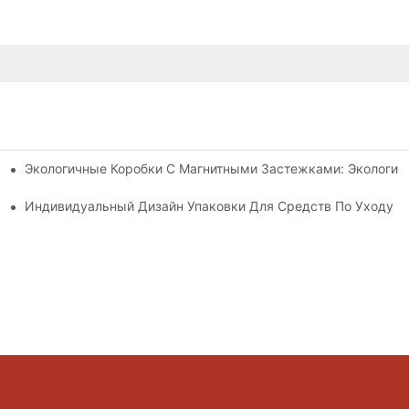
Экологичные Коробки С Магнитными Застежками: Экологич
я Упаковки Премиум-Класса
 Кожей
Индивидуальный Дизайн Упаковки Для Средств По Уходу З