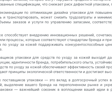
ованные спецификации, что снижает риск дефектной упаковки, 
екомендации по оптимизации дизайна упаковки для повышени
ать и транспортировать, может снизить трудозатраты и миним
 объемы заказов и услуги по управлению запасами, соответ
е способствует внедрению инновационных решений, сочетаю
ли процессы, которые соответствуют стандартам бренда и пр
 по уходу за кожей поддерживать конкурентоспособные цен
е.
авщиков упаковки для средств по уходу за кожей выходит да
кции, идентичности бренда, потребительского опыта, устойчив
дств по уходу за кожей обеспечивают эффективность своей пр
дают принципы экологической ответственности и достигают выс
 поставщиков упаковки — это вклад в долгосрочный успех в
ей, выделение вашего бренда на переполненном рынке и укр
 упаковки — важнейший союзник в воплощении вашей идеи в 