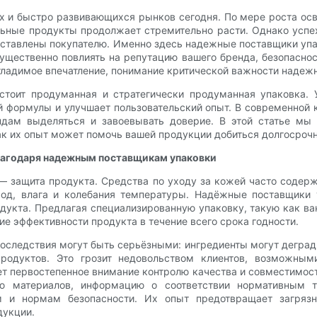
 и быстро развивающихся рынков сегодня. По мере роста осве
ьные продукты продолжает стремительно расти. Однако успех
редставлены покупателю. Именно здесь надежные поставщики у
ущественно повлиять на репутацию вашего бренда, безопаснос
згладимое впечатление, понимание критической важности наде
оит продуманная и стратегически продуманная упаковка. У
формулы и улучшает пользовательский опыт. В современной к
ндам выделяться и завоевывать доверие. В этой статье м
ак их опыт может помочь вашей продукции добиться долгосрочн
лагодаря надежным поставщикам упаковки
— защита продукта. Средства по уходу за кожей часто содерж
од, влага и колебания температуры. Надёжные поставщики у
укта. Предлагая специализированную упаковку, такую ​​как 
ие эффективности продукта в течение всего срока годности.
последствия могут быть серьёзными: ингредиенты могут дегради
родуктов. Это грозит недовольством клиентов, возможным
т первостепенное внимание контролю качества и совместимост
ию материалов, информацию о соответствии нормативным т
м и нормам безопасности. Их опыт предотвращает загрязн
дукции.