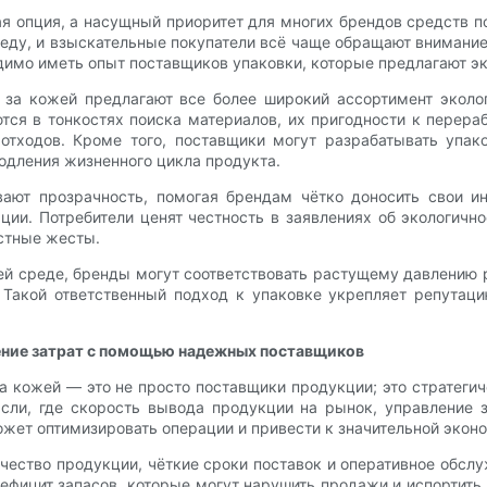
я опция, а насущный приоритет для многих брендов средств п
ду, и взыскательные покупатели всё чаще обращают внимание
димо иметь опыт поставщиков упаковки, которые предлагают э
за кожей предлагают все более широкий ассортимент эколог
тся в тонкостях поиска материалов, их пригодности к перер
отходов. Кроме того, поставщики могут разрабатывать упа
одления жизненного цикла продукта.
ют прозрачность, помогая брендам чётко доносить свои ини
ии. Потребители ценят честность в заявлениях об экологично
стные жесты.
й среде, бренды могут соответствовать растущему давлению 
. Такой ответственный подход к упаковке укрепляет репута
ение затрат с помощью надежных поставщиков
 кожей — это не просто поставщики продукции; это стратеги
асли, где скорость вывода продукции на рынок, управление 
ет оптимизировать операции и привести к значительной экон
ество продукции, чёткие сроки поставок и оперативное обсл
ефицит запасов, которые могут нарушить продажи и испортить