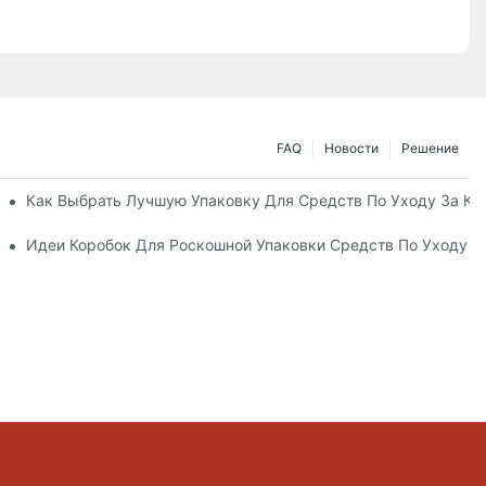
FAQ
Новости
Решение
ные Упаковочные Решения
Как Выбрать Лучшую Упаковку Для Средств По Уходу За К
а Кожей, Повышающий Лояльность К Бренду
Идеи Коробок Для Роскошной Упаковки Средств По Уходу 