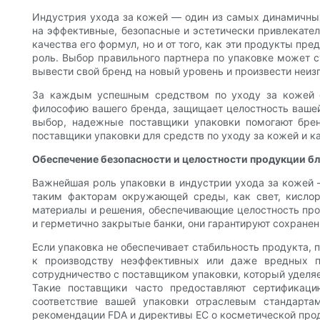
Индустрия ухода за кожей — один из самых динамичных
на эффективные, безопасные и эстетически привлекател
качества его формул, но и от того, как эти продукты п
роль. Выбор правильного партнера по упаковке может с
вывести свой бренд на новый уровень и произвести неи
За каждым успешным средством по уходу за кожей ст
философию вашего бренда, защищает целостность вашей 
выбор, надежные поставщики упаковки помогают бре
поставщики упаковки для средств по уходу за кожей и к
Обеспечение безопасности и целостности продукции б
Важнейшая роль упаковки в индустрии ухода за кожей 
таким факторам окружающей среды, как свет, кислор
материалы и решения, обеспечивающие целостность прод
и герметично закрытые банки, они гарантируют сохранен
Если упаковка не обеспечивает стабильность продукта, 
к производству неэффективных или даже вредных п
сотрудничество с поставщиком упаковки, который уделяе
Такие поставщики часто предоставляют сертификац
соответствие вашей упаковки отраслевым стандарта
рекомендации FDA и директивы ЕС о косметической про