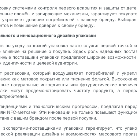
вку системами контроля первого вскрытия и защиты от детей
онные пломбы и запирающие механизмы, гарантируют покупател
и укрепляет доверие потребителей к вашему бренду. Выбира
нтов и повышение доверия к своему бренду.
ьного и инновационного дизайна упаковки
в по уходу за кожей упаковка часто служит первой точкой к
е влияние на решение о покупке. Здесь роль надежных пост
анные поставщики упаковки предлагают широкие возможности 
 идентичности и целевой аудитории.
т распаковки, который воодушевляет потребителей и укрепл
 таких как матовое покрытие или тиснение фольгой. Высокока
ные натуральные ингредиенты или футуристические клиниче
лки могут продемонстрировать чистоту продукта, а пере
потребителей.
енденциями и технологическим прогрессом, предлагая перед
или NFC-метками. Эти инновации не только повышают функцион
твие с вашим брендом после первой покупки.
 экспертами-поставщиками упаковки гарантирует, что упак
еской реализации дизайна и возможностях массового произ