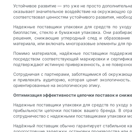
Устойчивое развитие — это уже не просто дополнительна
оказывает значительное воздействие на окружающую сре
соответствовал ценностям устойчивого развития, необхо
Надежные поставщики упаковки для средств по уходу 
биопластик, стекло и бумажная упаковка. Они разбираю
решения, снижающие углеродный след и образование 
материала, или включать многоразовые элементы для пр
Помимо материалов, надёжные поставщики поддержива
посредством соответствующей маркировки и сертификац
подтверждают истинную приверженность, а не поверхно
Сотрудничая с партнерами, заботящимися об окружающе
и привлекать аудиторию, которая ценит экологичность
ориентированные на экологическую этику.
Оптимизация эффективности цепочки поставок и сниж
Надежные поставщики упаковки для средств по уходу за
прибыльности цепочки поставок вашего бренда. В отр
сотрудничество с надежными поставщиками упаковки мож
Надёжный поставщик обычно гарантирует стабильное кач
дорогостоящие задержки, остановки производства или д