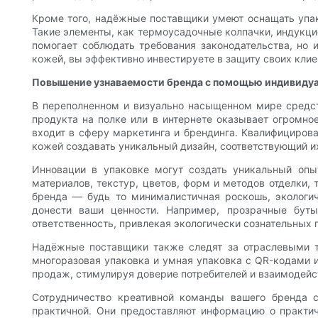
Кроме того, надёжные поставщики умеют оснащать упако
Такие элементы, как термоусадочные колпачки, индукци
помогает соблюдать требования законодательства, но 
кожей, вы эффективно инвестируете в защиту своих клие
Повышение узнаваемости бренда с помощью индивидуал
В переполненном и визуально насыщенном мире средст
продукта на полке или в интернете оказывает огромно
входит в сферу маркетинга и брендинга. Квалифициров
кожей создавать уникальный дизайн, соответствующий их
Инновации в упаковке могут создать уникальный опы
материалов, текстур, цветов, форм и методов отделки,
бренда — будь то минималистичная роскошь, экологич
донести ваши ценности. Например, прозрачные буты
ответственность, привлекая экологически сознательных 
Надёжные поставщики также следят за отраслевыми т
многоразовая упаковка и умная упаковка с QR-кодами 
продаж, стимулируя доверие потребителей и взаимодейс
Сотрудничество креативной команды вашего бренда с
практичной. Они предоставляют информацию о практич