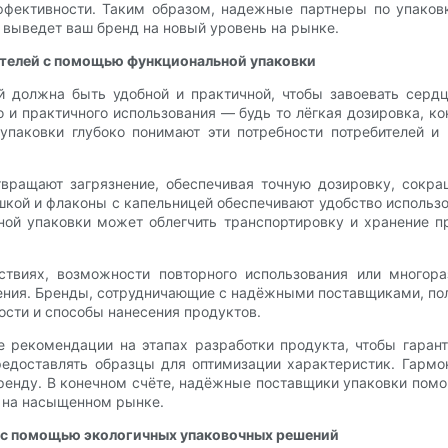
ффективности. Таким образом, надежные партнеры по упаков
 выведет ваш бренд на новый уровень на рынке.
ителей с помощью функциональной упаковки
й должна быть удобной и практичной, чтобы завоевать сердц
го и практичного использования — будь то лёгкая дозировка, 
паковки глубоко понимают эти потребности потребителей и
ращают загрязнение, обеспечивая точную дозировку, сокращ
кой и флаконы с капельницей обеспечивают удобство использо
ной упаковки может облегчить транспортировку и хранение 
ствиях, возможности повторного использования или многор
шения. Бренды, сотрудничающие с надёжными поставщиками, по
ости и способы нанесения продуктов.
 рекомендации на этапах разработки продукта, чтобы гарант
предоставлять образцы для оптимизации характеристик. Гарм
бренду. В конечном счёте, надёжные поставщики упаковки помо
ю на насыщенном рынке.
я с помощью экологичных упаковочных решений