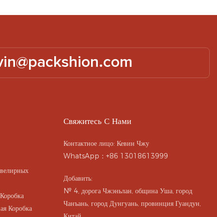
vin@packshion.com
Свяжитесь С Нами
Контактное лицо: Кевин Чжу
WhatsApp：+86 13018613999
Ювелирных
Добавить:
№ 4, дорога Чжэньлан, община Уша, город
 Коробка
Чанъань, город Дунгуань, провинция Гуандун,
ая Коробка
Китай