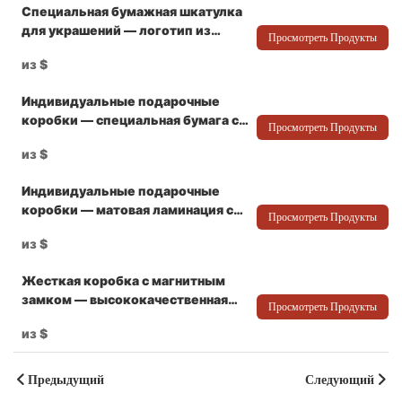
Специальная бумажная шкатулка
для украшений — логотип из
Просмотреть Продукты
золотой фольги и фирменная
из
$
губчатая вставка для ожерелий и
колец — упаковка Packshion
Индивидуальные подарочные
коробки — специальная бумага с
Просмотреть Продукты
тиснёным логотипом, крышкой и
из
$
основанием для роскошных часов
— Packshion Packaging
Индивидуальные подарочные
коробки — матовая ламинация с
Просмотреть Продукты
логотипом из золотой фольги,
из
$
магнитная застёжка и фирменная
вставка для браслетов и
Жесткая коробка с магнитным
украшений — Packshion Packaging
замком — высококачественная
Просмотреть Продукты
специальная бумага с золотым
из
$
тиснением логотипа для
роскошных ювелирных изделий
— Packshion Packaging
Предыдущий
Следующий