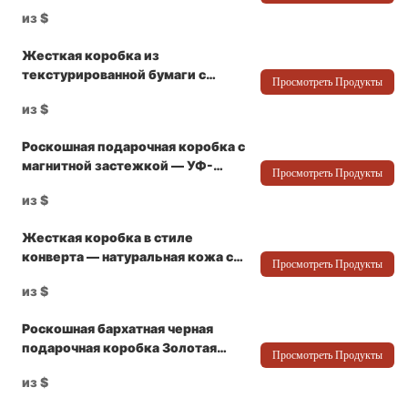
фирменной губчатой ​​вставкой для
из
$
брендов премиум-класса –
Packshion Packaging
Жесткая коробка из
текстурированной бумаги с
Просмотреть Продукты
тиснением золотой фольгой,
из
$
картонной вставкой и дизайном
крышки и основания - Packshion
Роскошная подарочная коробка с
Packaging
магнитной застежкой — УФ-
Просмотреть Продукты
тиснение и индивидуальный
из
$
логотип. Производитель
высококачественной упаковки —
Жесткая коробка в стиле
Packshion Packaging
конверта — натуральная кожа с
Просмотреть Продукты
золотым тиснением логотипа для
из
$
ювелирных изделий — Packshion
Packaging
Роскошная бархатная черная
подарочная коробка Золотая
Просмотреть Продукты
фольга
из
$