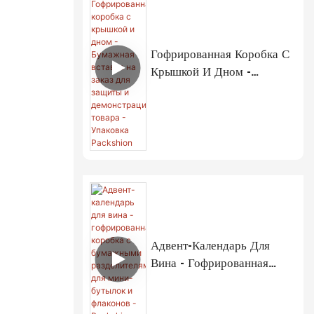
Гофрированная Коробка С
Крышкой И Дном -
Бумажная Вставка На
Заказ Для Защиты И
Демонстрации Товара -
Упаковка Packshion
Адвент-Календарь Для
Вина - Гофрированная
Коробка С Бумажными
Разделителями Для Мини-