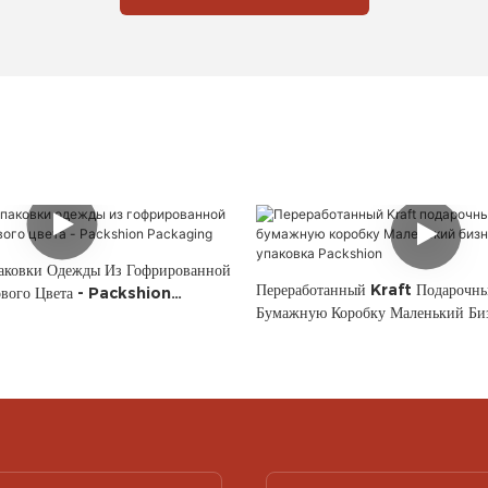
аковки Одежды Из Гофрированной
Переработанный Kraft Подарочн
ового Цвета - Packshion
Бумажную Коробку Маленький Би
Логотипом - Упаковка Packshio