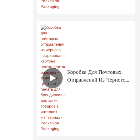
Бутылок И Флаконов -
Packshion Packaging
Коробка Для Почтовых
Отправлений Из Черного
Гофрированного Картона
Нестандартного Размера -
Точечная Цветная Печать
Для Брендированной
Доставки Товаров В
Интернет-Магазинах -
Packshion Packaging