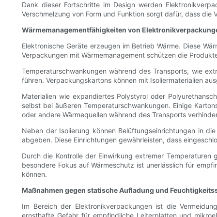
Dank dieser Fortschritte im Design werden Elektronikverpa
Verschmelzung von Form und Funktion sorgt dafür, dass die V
Wärmemanagementfähigkeiten von Elektronikverpackung
Elektronische Geräte erzeugen im Betrieb Wärme. Diese Wärm
Verpackungen mit Wärmemanagement schützen die Produkte v
Temperaturschwankungen während des Transports, wie extrem
führen. Verpackungskartons können mit Isoliermaterialien aus
Materialien wie expandiertes Polystyrol oder Polyurethan
selbst bei äußeren Temperaturschwankungen. Einige Karton
oder andere Wärmequellen während des Transports verhinder
Neben der Isolierung können Belüftungseinrichtungen in d
abgeben. Diese Einrichtungen gewährleisten, dass eingeschl
Durch die Kontrolle der Einwirkung extremer Temperaturen g
besondere Fokus auf Wärmeschutz ist unerlässlich für empfi
können.
Maßnahmen gegen statische Aufladung und Feuchtigkeits
Im Bereich der Elektronikverpackungen ist die Vermeidung v
ernsthafte Gefahr für empfindliche Leiterplatten und mikro