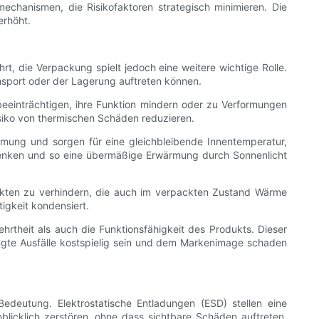
echanismen, die Risikofaktoren strategisch minimieren. Die
erhöht.
, die Verpackung spielt jedoch eine weitere wichtige Rolle.
port oder der Lagerung auftreten können.
eeinträchtigen, ihre Funktion mindern oder zu Verformungen
isiko von thermischen Schäden reduzieren.
mung und sorgen für eine gleichbleibende Innentemperatur,
lenken und so eine übermäßige Erwärmung durch Sonnenlicht
ukten zu verhindern, die auch im verpackten Zustand Wärme
igkeit kondensiert.
rtheit als auch die Funktionsfähigkeit des Produkts. Dieser
ingte Ausfälle kostspielig sein und dem Markenimage schaden
 Bedeutung. Elektrostatische Entladungen (ESD) stellen eine
blicklich zerstören, ohne dass sichtbare Schäden auftreten.