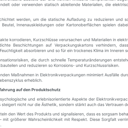
ndelt oder verwenden statisch ableitende Materialien, die elektri
schichtet werden, um die statische Aufladung zu reduzieren und 
eutel, Innenauskleidungen oder Kartonoberflächen spielen dabei 
ontakte korrodieren, Kurzschlüsse verursachen und Materialien in el
dichte Beschichtungen auf Verpackungskartons verhindern, dass
Feuchtigkeit absorbieren und so für ein trockenes Klima im Inneren s
sationsrisiken, die durch schnelle Temperaturänderungen entsteh
auteilen und reduzieren so Korrosions- und Kurzschlussrisiken.
renden Maßnahmen in Elektronikverpackungen minimiert Ausfälle dur
ebenszyklus erheblich.
fahrung auf den Produktschutz
sychologische und erlebnisorientierte Aspekte der Elektronikverp
steigert nicht nur die Ästhetik, sondern stärkt auch das Vertrauen 
teln den Wert des Produkts und signalisieren, dass es sorgsam beha
mit größerer Wahrscheinlichkeit mit Respekt. Diese Sorgfalt ver
.