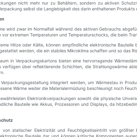
ckungen nicht mehr nur zu Behältern, sondern zu aktiven Schutzm
erpackung selbst die Langlebigkeit des darin enthaltenen Produkts 
en
e wird zwar im Normalfall während des aktiven Gebrauchs abgeführt
or extremen Temperaturen und Temperaturschocks, die beim Trans
e Hitze oder Kälte, können empfindliche elektronische Bauteile b
gestattet werden, die ein stabiles Mikroklima schaffen und so das R
schaum in Verpackungskartons bieten eine hervorragende Wärmedäm
s verfügen über reflektierende Schichten, die Strahlungswärme ab
n.
ie Verpackungsgestaltung integriert werden, um Wärmestau in Prod
ossene Wärme weder die Materialermüdung beschleunigt noch Feucht
ewährleisten Elektronikverpackungen sowohl die physische Unverseh
ndliche Bauteile wie Akkus, Prozessoren und Displays, da hitzebed
schutz
on statischer Elektrizität und Feuchtigkeitseintritt von größter
elektronische Bauteile dar und können kritische Komponenten augen