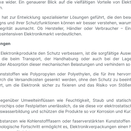
 wider. Ein genauerer Blick auf die vielfältigen Vorteile von Ele
n.
hat zur Entwicklung spezialisierter Lösungen geführt, die den be
igns und ihrer Schutzfunktionen können wir besser verstehen, warum
tegrität ausmacht. Ob Hersteller, Händler oder Verbraucher – E
intensiven Elektronikmarkt verdeutlichen.
kungen
ektronikprodukte den Schutz verbessern, ist die sorgfältige Auswah
n, die beim Transport, der Handhabung oder auch bei der Lage
i der Absorption dieser mechanischen Belastungen und verhindern 
nststoffen wie Polypropylen oder Polyethylen, die für ihre herv
durch die Versandkosten gesenkt werden, ohne den Schutz zu beein
rt, um die Elektronik sicher zu fixieren und das Risiko von Stöß
genüber Umwelteinflüssen wie Feuchtigkeit, Staub und statischer 
rochips oder Festplatten unerlässlich, da sie diese vor elektrostat
nswasserbildung und schützen die Produkte so vor Korrosion und Kur
bstanzen wie Kohlenstofffasern oder faserverstärkten Kunststoff
nologische Fortschritt ermöglicht es, Elektronikverpackungen einen