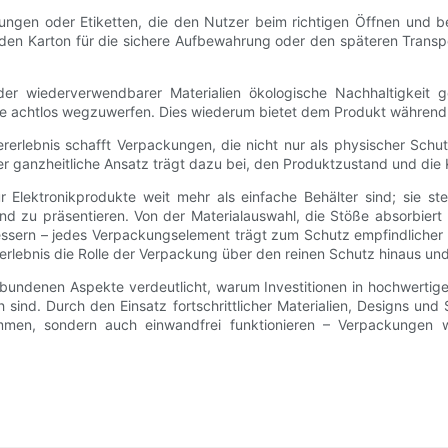
tungen oder Etiketten, die den Nutzer beim richtigen Öffnen und
 den Karton für die sichere Aufbewahrung oder den späteren Trans
r wiederverwendbarer Materialien ökologische Nachhaltigkeit gew
ie achtlos wegzuwerfen. Dies wiederum bietet dem Produkt während
rlebnis schafft Verpackungen, die nicht nur als physischer Schut
 ganzheitliche Ansatz trägt dazu bei, den Produktzustand und die K
Elektronikprodukte weit mehr als einfache Behälter sind; sie ste
d zu präsentieren. Von der Materialauswahl, die Stöße absorbiert u
sern – jedes Verpackungselement trägt zum Schutz empfindlicher E
lebnis die Rolle der Verpackung über den reinen Schutz hinaus und
rbundenen Aspekte verdeutlicht, warum Investitionen in hochwertige
 sind. Durch den Einsatz fortschrittlicher Materialien, Designs und 
ommen, sondern auch einwandfrei funktionieren – Verpackungen w