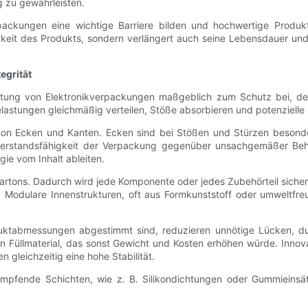
 zu gewährleisten.
verpackungen eine wichtige Barriere bilden und hochwertige Pro
igkeit des Produkts, sondern verlängert auch seine Lebensdauer und
egrität
tung von Elektronikverpackungen maßgeblich zum Schutz bei, den 
astungen gleichmäßig verteilen, Stöße absorbieren und potenzielle
von Ecken und Kanten. Ecken sind bei Stößen und Stürzen besonder
Widerstandsfähigkeit der Verpackung gegenüber unsachgemäßer Beh
ie vom Inhalt ableiten.
s Kartons. Dadurch wird jede Komponente oder jedes Zubehörteil si
. Modulare Innenstrukturen, oft aus Formkunststoff oder umweltfreu
duktabmessungen abgestimmt sind, reduzieren unnötige Lücken, du
n Füllmaterial, das sonst Gewicht und Kosten erhöhen würde. Innov
gleichzeitig eine hohe Stabilität.
pfende Schichten, wie z. B. Silikondichtungen oder Gummieinsätz