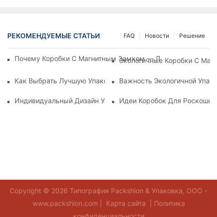
РЕКОМЕНДУЕМЫЕ СТАТЬИ
FAQ
Новости
Решение
Почему Коробки С Магнитным Замком — Лучший Выбор Дл
Экологичные Коробки С Маг
Как Выбрать Лучшую Упаковку Для Средств По Уходу За К
Важность Экологичной Упако
Индивидуальный Дизайн Упаковки Для Средств По Уходу 
Идеи Коробок Для Роскошно
Copyright © 2026 Типография Packshion & Упаковка, ООО -
www.packshion.com |
Карта сайта
|
Политика
конфиденциальности