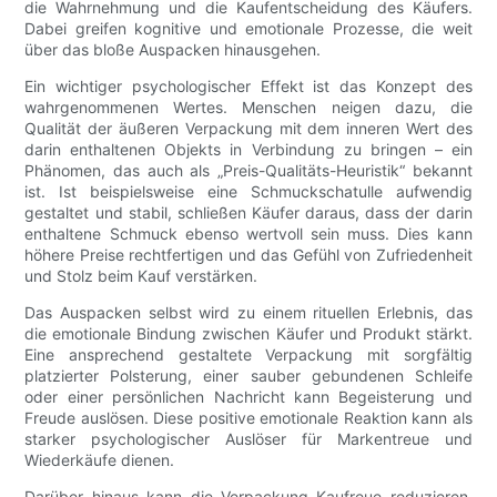
die Wahrnehmung und die Kaufentscheidung des Käufers.
Dabei greifen kognitive und emotionale Prozesse, die weit
über das bloße Auspacken hinausgehen.
Ein wichtiger psychologischer Effekt ist das Konzept des
wahrgenommenen Wertes. Menschen neigen dazu, die
Qualität der äußeren Verpackung mit dem inneren Wert des
darin enthaltenen Objekts in Verbindung zu bringen – ein
Phänomen, das auch als „Preis-Qualitäts-Heuristik“ bekannt
ist. Ist beispielsweise eine Schmuckschatulle aufwendig
gestaltet und stabil, schließen Käufer daraus, dass der darin
enthaltene Schmuck ebenso wertvoll sein muss. Dies kann
höhere Preise rechtfertigen und das Gefühl von Zufriedenheit
und Stolz beim Kauf verstärken.
Das Auspacken selbst wird zu einem rituellen Erlebnis, das
die emotionale Bindung zwischen Käufer und Produkt stärkt.
Eine ansprechend gestaltete Verpackung mit sorgfältig
platzierter Polsterung, einer sauber gebundenen Schleife
oder einer persönlichen Nachricht kann Begeisterung und
Freude auslösen. Diese positive emotionale Reaktion kann als
starker psychologischer Auslöser für Markentreue und
Wiederkäufe dienen.
Darüber hinaus kann die Verpackung Kaufreue reduzieren.