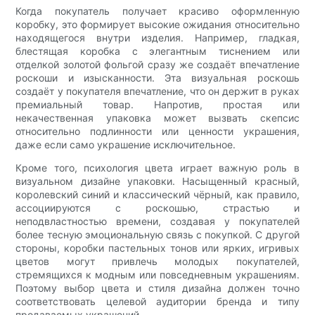
Когда покупатель получает красиво оформленную
коробку, это формирует высокие ожидания относительно
находящегося внутри изделия. Например, гладкая,
блестящая коробка с элегантным тиснением или
отделкой золотой фольгой сразу же создаёт впечатление
роскоши и изысканности. Эта визуальная роскошь
создаёт у покупателя впечатление, что он держит в руках
премиальный товар. Напротив, простая или
некачественная упаковка может вызвать скепсис
относительно подлинности или ценности украшения,
даже если само украшение исключительное.
Кроме того, психология цвета играет важную роль в
визуальном дизайне упаковки. Насыщенный красный,
королевский синий и классический чёрный, как правило,
ассоциируются с роскошью, страстью и
неподвластностью времени, создавая у покупателей
более тесную эмоциональную связь с покупкой. С другой
стороны, коробки пастельных тонов или ярких, игривых
цветов могут привлечь молодых покупателей,
стремящихся к модным или повседневным украшениям.
Поэтому выбор цвета и стиля дизайна должен точно
соответствовать целевой аудитории бренда и типу
продаваемых украшений.