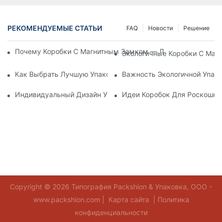
РЕКОМЕНДУЕМЫЕ СТАТЬИ
FAQ
Новости
Решение
Почему Коробки С Магнитным Замком — Лучший Выбор Дл
Экологичные Коробки С Маг
Как Выбрать Лучшую Упаковку Для Средств По Уходу За К
Важность Экологичной Упако
Индивидуальный Дизайн Упаковки Для Средств По Уходу 
Идеи Коробок Для Роскошно
Copyright © 2026 Типография Packshion & Упаковка, ООО -
www.packshion.com |
Карта сайта
|
Политика
конфиденциальности