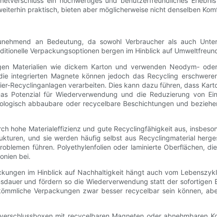
etverschluss ein hochwertiges und benutzerfreundliches Erlebnis
n weiterhin praktisch, bieten aber möglicherweise nicht denselben Ko
zunehmend an Bedeutung, da sowohl Verbraucher als auch Unter
aditionelle Verpackungsoptionen bergen im Hinblick auf Umweltfreun
gen Materialien wie dickem Karton und verwenden Neodym- oder F
die integrierten Magnete können jedoch das Recycling erschweren
ier-Recyclinganlagen verarbeiten. Dies kann dazu führen, dass Kart
 Das Potenzial für Wiederverwendung und die Reduzierung von Ei
iologisch abbaubare oder recycelbare Beschichtungen und beziehen 
urch hohe Materialeffizienz und gute Recyclingfähigkeit aus, insb
strukturen, und sie werden häufig selbst aus Recyclingmaterial herg
oblemen führen. Polyethylenfolien oder laminierte Oberflächen, die b
onien bei.
kungen im Hinblick auf Nachhaltigkeit hängt auch vom Lebenszykl
ensdauer und fördern so die Wiederverwendung statt der sofortige
kömmliche Verpackungen zwar besser recycelbar sein können, ab
tverschlussboxen mit recycelbaren Magneten oder abnehmbaren Kom