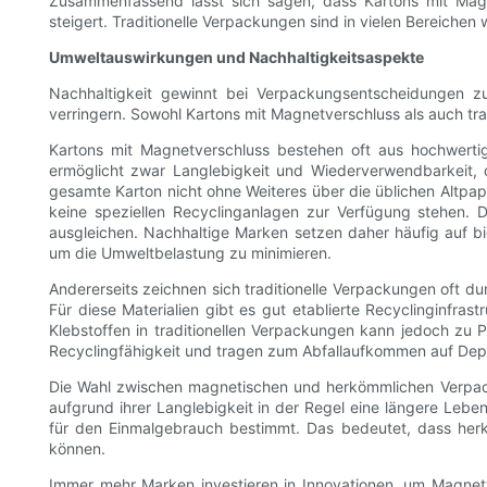
Zusammenfassend lässt sich sagen, dass Kartons mit Magn
steigert. Traditionelle Verpackungen sind in vielen Bereiche
Umweltauswirkungen und Nachhaltigkeitsaspekte
Nachhaltigkeit gewinnt bei Verpackungsentscheidungen 
verringern. Sowohl Kartons mit Magnetverschluss als auch tr
Kartons mit Magnetverschluss bestehen oft aus hochwerti
ermöglicht zwar Langlebigkeit und Wiederverwendbarkeit, 
gesamte Karton nicht ohne Weiteres über die üblichen Altpap
keine speziellen Recyclinganlagen zur Verfügung stehen.
ausgleichen. Nachhaltige Marken setzen daher häufig auf b
um die Umweltbelastung zu minimieren.
Andererseits zeichnen sich traditionelle Verpackungen oft d
Für diese Materialien gibt es gut etablierte Recyclinginfra
Klebstoffen in traditionellen Verpackungen kann jedoch zu Pr
Recyclingfähigkeit und tragen zum Abfallaufkommen auf Dep
Die Wahl zwischen magnetischen und herkömmlichen Verpac
aufgrund ihrer Langlebigkeit in der Regel eine längere Leb
für den Einmalgebrauch bestimmt. Das bedeutet, dass her
können.
Immer mehr Marken investieren in Innovationen, um Magne