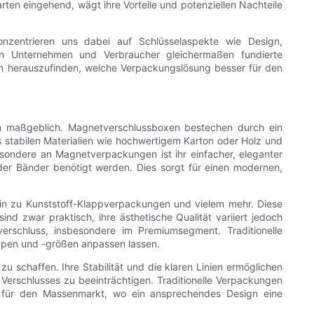
rten eingehend, wägt ihre Vorteile und potenziellen Nachteile
nzentrieren uns dabei auf Schlüsselaspekte wie Design,
nnen Unternehmen und Verbraucher gleichermaßen fundierte
 um herauszufinden, welche Verpackungslösung besser für den
en maßgeblich. Magnetverschlussboxen bestechen durch ein
 stabilen Materialien wie hochwertigem Karton oder Holz und
esondere an Magnetverpackungen ist ihr einfacher, eleganter
der Bänder benötigt werden. Dies sorgt für einen modernen,
hin zu Kunststoff-Klappverpackungen und vielem mehr. Diese
d zwar praktisch, ihre ästhetische Qualität variiert jedoch
erschluss, insbesondere im Premiumsegment. Traditionelle
typen und -größen anpassen lassen.
 schaffen. Ihre Stabilität und die klaren Linien ermöglichen
Verschlusses zu beeinträchtigen. Traditionelle Verpackungen
d für den Massenmarkt, wo ein ansprechendes Design eine