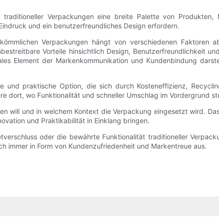
t traditioneller Verpackungen eine breite Palette von Produkte
Eindruck und ein benutzerfreundliches Design erfordern.
rkömmlichen Verpackungen hängt von verschiedenen Faktoren ab,
estreitbare Vorteile hinsichtlich Design, Benutzerfreundlichkeit
ales Element der Markenkommunikation und Kundenbindung darstell
e und praktische Option, die sich durch Kosteneffizienz, Recycli
dere dort, wo Funktionalität und schneller Umschlag im Vordergrund s
en will und in welchem ​​Kontext die Verpackung eingesetzt wird. Da
vation und Praktikabilität in Einklang bringen.
rschluss oder die bewährte Funktionalität traditioneller Verpacku
ich immer in Form von Kundenzufriedenheit und Markentreue aus.