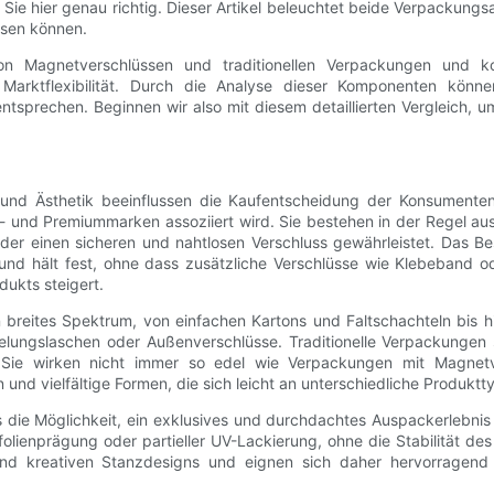
Sie hier genau richtig. Dieser Artikel beleuchtet beide Verpackungsa
ssen können.
von Magnetverschlüssen und traditionellen Verpackungen und ko
nd Marktflexibilität. Durch die Analyse dieser Komponenten kö
entsprechen. Beginnen wir also mit diesem detaillierten Vergleich,
 und Ästhetik beeinflussen die Kaufentscheidung der Konsument
- und Premiummarken assoziiert wird. Sie bestehen in der Regel aus
der einen sicheren und nahtlosen Verschluss gewährleistet. Das B
und hält fest, ohne dass zusätzliche Verschlüsse wie Klebeband o
ukts steigert.
n breites Spektrum, von einfachen Kartons und Faltschachteln bis 
ngslaschen oder Außenverschlüsse. Traditionelle Verpackungen sin
. Sie wirken nicht immer so edel wie Verpackungen mit Magnetv
nd vielfältige Formen, die sich leicht an unterschiedliche Produkt
ie Möglichkeit, ein exklusives und durchdachtes Auspackerlebnis zu
ienprägung oder partieller UV-Lackierung, ohne die Stabilität des 
n und kreativen Stanzdesigns und eignen sich daher hervorragen