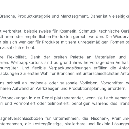
ranche, Produktkategorie und Marktsegment. Daher ist Vielseitigke
 verbreitet, beispielsweise für Kosmetik, Schmuck, technische Ger
stbaren oder empfindlichen Produkten gerecht werden. Die Wiederve
 sie sich weniger für Produkte mit sehr unregelmäßigen Formen ode
 zusätzlich erhöht.
re Flexibilität. Dank der breiten Palette an Materialien und 
len. Wellpappkartons sind aufgrund ihres hervorragenden Verhält
Konsumgüter. Und flexible Verpackungslösungen erfüllen die Anf
erpackungen zur ersten Wahl für Branchen mit unterschiedlichsten Anf
ns schnell an regionale oder saisonale Vorlieben, Vorschriften 
öheren Aufwand an Werkzeugen und Produktionsplanung erfordern.
Verpackungen in der Regel platzsparender, wenn sie flach versen
 und vormontiert oder teilmontiert, benötigen während des Transp
Magnetverschlussboxen für Unternehmen, die Nischen-, Premium-
ernehmen, die kostengünstige, skalierbare und flexible Lösungen