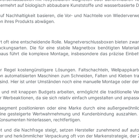
 vermehrt auf biologisch abbaubare Kunststoffe und wasserbasierte 
f Nachhaltigkeit basieren, die Vor- und Nachteile von Wiederverwe
en ihres Produkts abwägen.
 oft eine entscheidende Rolle. Magnetverschlussboxen bieten zwar 
kungsarten. Die für eine stabile Magnetbox benötigten Materiali
inaus führt die komplexe Montage, insbesondere das präzise Einbe
er Regel kostengünstigere Lösungen. Faltschachteln, Wellpappkart
on automatisierten Maschinen zum Schneiden, Falten und Kleben trad
sind. Hier ist unter Umständen noch eine manuelle Montage oder der
nd mit knappen Budgets arbeiten, ermöglicht die traditionelle Ve
r Werbeaktionen, da sie sich relativ einfach umgestalten und anpasse
egment positionieren oder eine Marke durch eine außergewöhnlich
ine gesteigerte Wertwahrnehmung und Kundenbindung auszahlen. Di
onsumenten hinterlassen, rechtfertigen.
 und die Nachfrage steigt, setzen Hersteller zunehmend auf automat
her und herkömmlicher Verpackung oft von der Markenstrategie, der