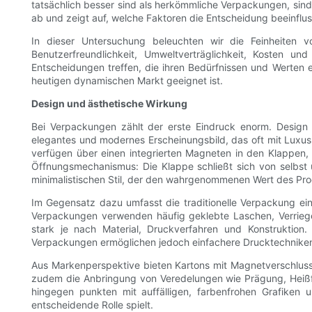
tatsächlich besser sind als herkömmliche Verpackungen, sind 
ab und zeigt auf, welche Faktoren die Entscheidung beeinflu
In dieser Untersuchung beleuchten wir die Feinheiten 
Benutzerfreundlichkeit, Umweltverträglichkeit, Kosten u
Entscheidungen treffen, die ihren Bedürfnissen und Werten 
heutigen dynamischen Markt geeignet ist.
Design und ästhetische Wirkung
Bei Verpackungen zählt der erste Eindruck enorm. Design
elegantes und modernes Erscheinungsbild, das oft mit Luxus
verfügen über einen integrierten Magneten in den Klappen, 
Öffnungsmechanismus: Die Klappe schließt sich von selbst 
minimalistischen Stil, der den wahrgenommenen Wert des Prod
Im Gegensatz dazu umfasst die traditionelle Verpackung ei
Verpackungen verwenden häufig geklebte Laschen, Verriegelu
stark je nach Material, Druckverfahren und Konstruktion
Verpackungen ermöglichen jedoch einfachere Drucktechniken u
Aus Markenperspektive bieten Kartons mit Magnetverschluss d
zudem die Anbringung von Veredelungen wie Prägung, Heißfol
hingegen punkten mit auffälligen, farbenfrohen Grafike
entscheidende Rolle spielt.