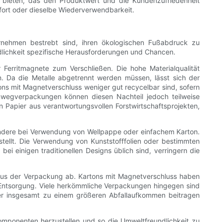
 bieten, das den Produktwert und die Kundenzufriedenheit
mfort oder dieselbe Wiederverwendbarkeit.
nehmen bestrebt sind, ihren ökologischen Fußabdruck zu
dlichkeit spezifische Herausforderungen und Chancen.
erritmagnete zum Verschließen. Die hohe Materialqualität
. Da die Metalle abgetrennt werden müssen, lässt sich der
ons mit Magnetverschluss weniger gut recycelbar sind, sofern
nwegverpackungen können diesen Nachteil jedoch teilweise
Papier aus verantwortungsvollen Forstwirtschaftsprojekten,
esondere bei Verwendung von Wellpappe oder einfachem Karton.
estellt. Die Verwendung von Kunststofffolien oder bestimmten
ei einigen traditionellen Designs üblich sind, verringern die
us der Verpackung ab. Kartons mit Magnetverschluss haben
n Entsorgung. Viele herkömmliche Verpackungen hingegen sind
er insgesamt zu einem größeren Abfallaufkommen beitragen
ponenten herzustellen und so die Umweltfreundlichkeit zu