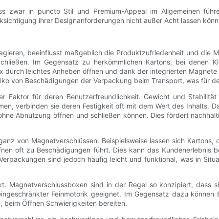
s zwar in puncto Stil und Premium-Appeal im Allgemeinen führen
ücksichtigung ihrer Designanforderungen nicht außer Acht lassen könn
gieren, beeinflusst maßgeblich die Produktzufriedenheit und die M
chließen. Im Gegensatz zu herkömmlichen Kartons, bei denen K
x durch leichtes Anheben öffnen und dank der integrierten Magnete 
siko von Beschädigungen der Verpackung beim Transport, was für den 
 Faktor für deren Benutzerfreundlichkeit. Gewicht und Stabilität
en, verbinden sie deren Festigkeit oft mit dem Wert des Inhalts. D
ne Abnutzung öffnen und schließen können. Dies fördert nachhalt
ganz von Magnetverschlüssen. Beispielsweise lassen sich Kartons, d
fnen oft zu Beschädigungen führt. Dies kann das Kundenerlebnis b
packungen sind jedoch häufig leicht und funktional, was in Situat
spekt. Magnetverschlussboxen sind in der Regel so konzipiert, dass
ingeschränkter Feinmotorik geeignet. Im Gegensatz dazu können be
, beim Öffnen Schwierigkeiten bereiten.