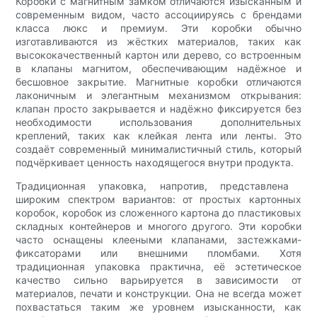
Коробки с магнитным замком отличаются изысканным и
современным видом, часто ассоциируясь с брендами
класса люкс и премиум. ​​Эти коробки обычно
изготавливаются из жёстких материалов, таких как
высококачественный картон или дерево, со встроенным
в клапаны магнитом, обеспечивающим надёжное и
бесшовное закрытие. Магнитные коробки отличаются
лаконичным и элегантным механизмом открывания:
клапан просто закрывается и надёжно фиксируется без
необходимости использования дополнительных
креплений, таких как клейкая лента или ленты. Это
создаёт современный минималистичный стиль, который
подчёркивает ценность находящегося внутри продукта.
Традиционная упаковка, напротив, представлена ​​
широким спектром вариантов: от простых картонных
коробок, коробок из сложенного картона до пластиковых
складных контейнеров и многого другого. Эти коробки
часто оснащены клееными клапанами, застежками-
фиксаторами или внешними пломбами. Хотя
традиционная упаковка практична, её эстетическое
качество сильно варьируется в зависимости от
материалов, печати и конструкции. Она не всегда может
похвастаться таким же уровнем изысканности, как