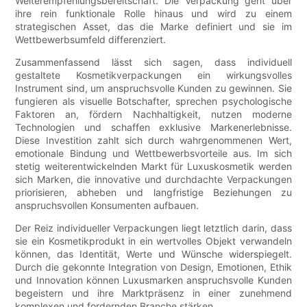
Weiterempfehlungsbereitschaft. Die Verpackung geht über
ihre rein funktionale Rolle hinaus und wird zu einem
strategischen Asset, das die Marke definiert und sie im
Wettbewerbsumfeld differenziert.
Zusammenfassend lässt sich sagen, dass individuell
gestaltete Kosmetikverpackungen ein wirkungsvolles
Instrument sind, um anspruchsvolle Kunden zu gewinnen. Sie
fungieren als visuelle Botschafter, sprechen psychologische
Faktoren an, fördern Nachhaltigkeit, nutzen moderne
Technologien und schaffen exklusive Markenerlebnisse.
Diese Investition zahlt sich durch wahrgenommenen Wert,
emotionale Bindung und Wettbewerbsvorteile aus. Im sich
stetig weiterentwickelnden Markt für Luxuskosmetik werden
sich Marken, die innovative und durchdachte Verpackungen
priorisieren, abheben und langfristige Beziehungen zu
anspruchsvollen Konsumenten aufbauen.
Der Reiz individueller Verpackungen liegt letztlich darin, dass
sie ein Kosmetikprodukt in ein wertvolles Objekt verwandeln
können, das Identität, Werte und Wünsche widerspiegelt.
Durch die gekonnte Integration von Design, Emotionen, Ethik
und Innovation können Luxusmarken anspruchsvolle Kunden
begeistern und ihre Marktpräsenz in einer zunehmend
komplexen und fordernden Branche stärken.