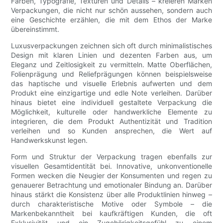
Farben, Typografie, Texturen und Details – kreieren Marken
Verpackungen, die nicht nur schön aussehen, sondern auch
eine Geschichte erzählen, die mit dem Ethos der Marke
übereinstimmt.
Luxusverpackungen zeichnen sich oft durch minimalistisches
Design mit klaren Linien und dezenten Farben aus, um
Eleganz und Zeitlosigkeit zu vermitteln. Matte Oberflächen,
Folienprägung und Reliefprägungen können beispielsweise
das haptische und visuelle Erlebnis aufwerten und dem
Produkt eine einzigartige und edle Note verleihen. Darüber
hinaus bietet eine individuell gestaltete Verpackung die
Möglichkeit, kulturelle oder handwerkliche Elemente zu
integrieren, die dem Produkt Authentizität und Tradition
verleihen und so Kunden ansprechen, die Wert auf
Handwerkskunst legen.
Form und Struktur der Verpackung tragen ebenfalls zur
visuellen Gesamtidentität bei. Innovative, unkonventionelle
Formen wecken die Neugier der Konsumenten und regen zu
genauerer Betrachtung und emotionaler Bindung an. Darüber
hinaus stärkt die Konsistenz über alle Produktlinien hinweg –
durch charakteristische Motive oder Symbole – die
Markenbekanntheit bei kaufkräftigen Kunden, die oft
Exklusivität und ein Zugehörigkeitsgefühl zu einem