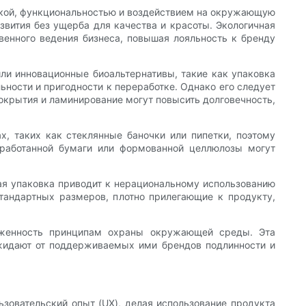
икой, функциональностью и воздействием на окружающую
вития без ущерба для качества и красоты. Экологичная
венного ведения бизнеса, повышая лояльность к бренду
ли инновационные биоальтернативы, такие как упаковка
ьности и пригодности к переработке. Однако его следует
Покрытия и ламинирование могут повысить долговечность,
х, таких как стеклянные баночки или пипетки, поэтому
еработанной бумаги или формованной целлюлозы могут
ная упаковка приводит к нерациональному использованию
стандартных размеров, плотно прилегающие к продукту,
рженность принципам охраны окружающей среды. Эта
жидают от поддерживаемых ими брендов подлинности и
зовательский опыт (UX), делая использование продукта