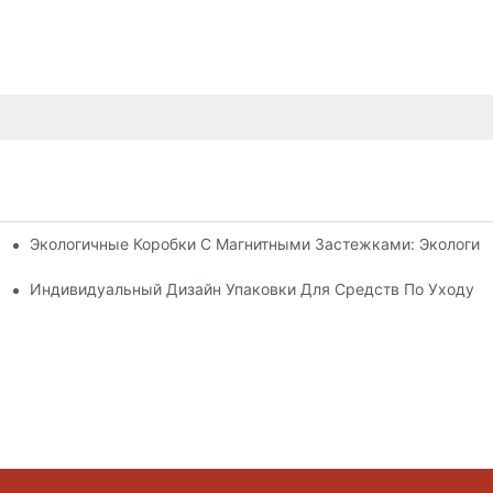
Экологичные Коробки С Магнитными Застежками: Экологич
я Упаковки Премиум-Класса
 Кожей
Индивидуальный Дизайн Упаковки Для Средств По Уходу З