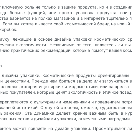
ключевую роль не только в защите продукта, но и в создани
здо больше функций, чем просто упаковка продукта; они 
ства вариантов на полках магазинов и в интернете тщательн
Если вы хотите вывести свой косметический бренд на новый у
коробок.
науку, лежащие в основе дизайна упаковки косметических с
чения экологичности. Независимо от того, являетесь ли в
чению практических рекомендаций, которые помогут вашей кос
а
 дизайна упаковки. Косметические продукты ориентированы 
и ценностями. Прежде чем браться за дело или загружаться в
олодёжь, которая ищет яркие и модные стили, или на зрелых 
ных покупателей, которые ценят экологичность и этичное повед
ереплетаются с культурными изменениями и поведением потре
ржанной эстетикой. С другой стороны, смелые, художественн
выражения. Эта динамика делает крайне важным быть в кур
циальных сетях и дизайнами упаковки, отмеченными наградами.
иентов может повлиять на дизайн упаковки. Просматривают ли