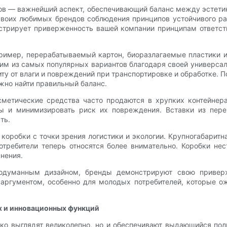
ов — важнейший аспект, обеспечивающий баланс между эстет
своих любимых брендов соблюдения принципов устойчивого раз
стрирует приверженность вашей компании принципам ответст
ример, перерабатываемый картон, биоразлагаемые пластики и
ним из самых популярных вариантов благодаря своей универсал
ту от влаги и повреждений при транспортировке и обработке. 
ажно найти правильный баланс.
сметические средства часто продаются в хрупких контейнера
ы и минимизировать риск их повреждения. Вставки из пер
ть.
оробки с точки зрения логистики и экологии. Крупногабарит
отребители теперь относятся более внимательно. Коробки не
нения.
родуманным дизайном, бренды демонстрируют свою приве
аргументом, особенно для молодых потребителей, которые о
х и инновационных функций
ко выглядят великолепно, но и обеспечивают выдающийся поль