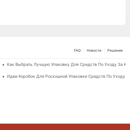
FAQ
Новости
Решение
ные Упаковочные Решения
Как Выбрать Лучшую Упаковку Для Средств По Уходу За К
а Кожей, Повышающий Лояльность К Бренду
Идеи Коробок Для Роскошной Упаковки Средств По Уходу 