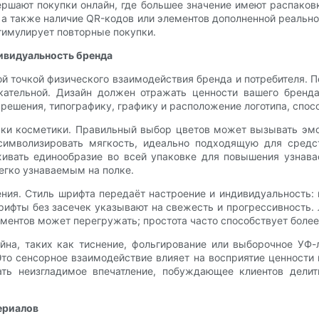
шают покупки онлайн, где большее значение имеют распаковк
а также наличие QR-кодов или элементов дополненной реальнос
тимулирует повторные покупки.
ивидуальность бренда
ой точкой физического взаимодействия бренда и потребителя. 
кательной. Дизайн должен отражать ценности вашего бренда
решения, типографику, графику и расположение логотипа, спос
вки косметики. Правильный выбор цветов может вызывать эм
символизировать мягкость, идеально подходящую для средст
ивать единообразие во всей упаковке для повышения узнавае
егко узнаваемым на полке.
ния. Стиль шрифта передаёт настроение и индивидуальность:
рифты без засечек указывают на свежесть и прогрессивность.
ементов может перегружать; простота часто способствует боле
йна, таких как тиснение, фольгирование или выборочное УФ
то сенсорное взаимодействие влияет на восприятие ценности 
ать неизгладимое впечатление, побуждающее клиентов делит
ериалов