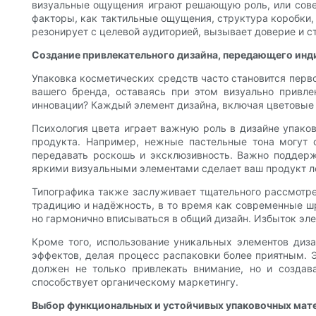
визуальные ощущения играют решающую роль, или совер
факторы, как тактильные ощущения, структура коробки, 
резонирует с целевой аудиторией, вызывает доверие и с
Создание привлекательного дизайна, передающего инд
Упаковка косметических средств часто становится перв
вашего бренда, оставаясь при этом визуально привле
инновации? Каждый элемент дизайна, включая цветовые 
Психология цвета играет важную роль в дизайне упако
продукта. Например, нежные пастельные тона могут 
передавать роскошь и эксклюзивность. Важно поддерж
яркими визуальными элементами сделает ваш продукт л
Типографика также заслуживает тщательного рассмотре
традицию и надёжность, в то время как современные ш
но гармонично вписываться в общий дизайн. Избыток эл
Кроме того, использование уникальных элементов диза
эффектов, делая процесс распаковки более приятным. Э
должен не только привлекать внимание, но и создав
способствует органическому маркетингу.
Выбор функциональных и устойчивых упаковочных мат