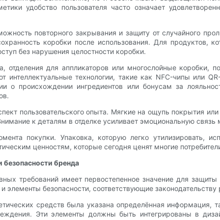
тики удобство пользователя часто означает удовлетворенн
можность повторного закрывания и защиту от случайного прол
охранность коробки после использования. Для продуктов, к
оступ без нарушения целостности коробки.
а, отделения для аппликаторов или многослойные коробки, 
 интеллектуальные технологии, такие как NFC-чипы или QR-
и о происхождении ингредиентов или бонусам за лояльност
ов.
пект пользовательского опыта. Мягкие на ощупь покрытия или
 Внимание к деталям в отделке усиливает эмоциональную связь
мента покупки. Упаковка, которую легко утилизировать, ис
тическим ценностям, которые сегодня ценят многие потребител
 безопасности бренда
ых требований имеет первостепенное значение для защиты п
и элементы безопасности, соответствующие законодательству 
тических средств была указана определённая информация, та
реждения. Эти элементы должны быть интегрированы в диза