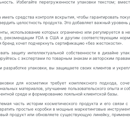
ьность. Избегайте перегруженности упаковки текстом; вмес
иметь средства контроля вскрытия, чтобы гарантировать пок
вердить целостность продукта. Это добавляет важный уровень 
ты, использование которых ограничено или регулируется в нек
ке, рекомендации FDA в США и другим соответствующим норм
ли бренд хочет подчеркнуть сертификацию «без жестокости».
вать защиту интеллектуальной собственности в дизайне упа
руйтесь с экспертами по товарным знакам и авторским правам,
и разработке упаковки, вы защищаете своих клиентов и укреп
паковки для косметики требует комплексного подхода, соч
нальных материалов, улучшение пользовательского опыта и с
ентной среде и формированию лояльной клиентской базы.
лемая часть истории косметического продукта и его связи 
евратить простые коробки в мощные маркетинговые инструмен
 новый продукт или обновляете существующую линейку, примен