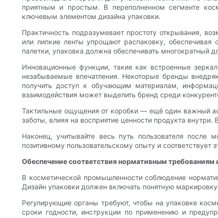
приятным и простым. В переполненном сегменте косме
ключевым элементом дизайна упаковки.
Практичность подразумевает простоту открывания, воз
или липкие ленты упрощают распаковку, обеспечивая с
палетки, упаковка должна обеспечивать многократный д
Инновационные функции, такие как встроенные зеркал
незабываемые впечатления. Некоторые бренды внедряют
получить доступ к обучающим материалам, информаци
взаимодействия может выделить бренд среди конкурент
Тактильные ощущения от коробки — ещё один важный ас
заботы, влияя на восприятие ценности продукта внутри.
Наконец, учитывайте весь путь пользователя после мо
позитивному пользовательскому опыту и соответствует э
Обеспечение соответствия нормативным требованиям и
В косметической промышленности соблюдение нормативн
Дизайн упаковки должен включать понятную маркировку 
Регулирующие органы требуют, чтобы на упаковке косме
сроки годности, инструкции по применению и предуп