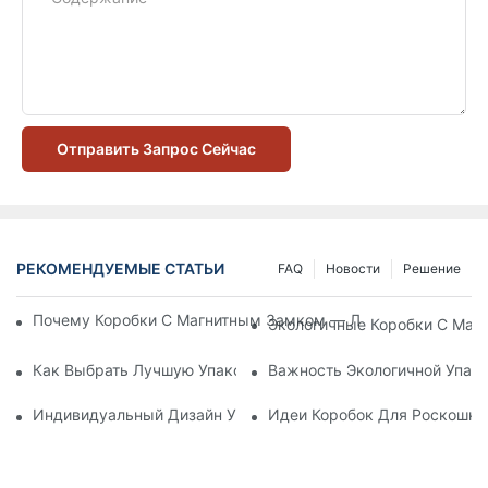
Отправить Запрос Сейчас
РЕКОМЕНДУЕМЫЕ СТАТЬИ
FAQ
Новости
Решение
Почему Коробки С Магнитным Замком — Лучший Выбор Дл
Экологичные Коробки С Маг
Как Выбрать Лучшую Упаковку Для Средств По Уходу За К
Важность Экологичной Упако
Индивидуальный Дизайн Упаковки Для Средств По Уходу 
Идеи Коробок Для Роскошно