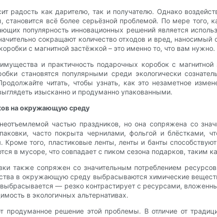
осит радость как дарителю, так и получателю. Однако воздей
 становится всё более серьёзной проблемой. По мере того, 
рающих популярность инновационных решений является использ
 значительно сокращают количество отходов и вред, наносимый
оробки с магнитной застёжкой – это именно то, что вам нужно.
имущества и практичность подарочных коробок с магнитной 
обки становятся популярными среди экологически сознатель
Продолжайте читать, чтобы узнать, как это незаметное изм
 выглядеть изысканно и продуманно упакованными.
ков на окружающую среду
неотъемлемой частью праздников, но она сопряжена со зна
паковки, часто покрыта чернилами, фольгой и блёстками, чт
я. Кроме того, пластиковые ленты, ленты и банты способству
ся в мусоре, что совпадает с пиком сезона подарков, таким к
вки также сопряжен со значительным потреблением ресурсо
дства в окружающую среду выбрасываются химические веществ
 выбрасывается — резко контрастирует с ресурсами, вложенны
имость в экологичных альтернативах.
 продуманное решение этой проблемы. В отличие от традици