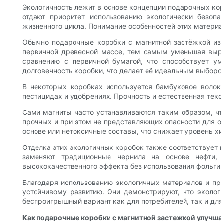
Экологичность лежит в основе концепции подарочных кор
отдают приоритет использованию экологически безоп
жизненного цикла. Понимание особенностей этих матер
Обычно подарочные коробки с магнитной застёжкой изг
первичной древесной массе, тем самым уменьшая выру
сравнению с первичной бумагой, что способствует у
долговечность коробки, что делает её идеальным выбор
В некоторых коробках используется бамбуковое воло
пестицидах и удобрениях. Прочность и естественная те
Сами магниты часто устанавливаются таким образом, ч
прочных и при этом не представляющих опасности для 
основе или нетоксичные составы, что снижает уровень х
Отделка этих экологичных коробок также соответствует 
заменяют традиционные чернила на основе нефти,
высококачественного эффекта без использования фольги
Благодаря использованию экологичных материалов и п
устойчивому развитию. Они демонстрируют, что эколог
беспроигрышный вариант как для потребителей, так и дл
Как подарочные коробки с магнитной застежкой улучш