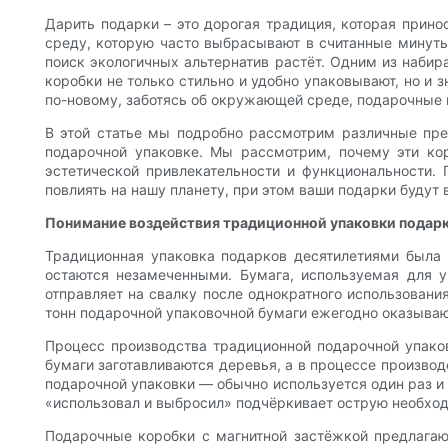
Дарить подарки – это дорогая традиция, которая прин
среду, которую часто выбрасывают в считанные минуты,
поиск экологичных альтернатив растёт. Одним из наби
коробки не только стильно и удобно упаковывают, но и
по-новому, заботясь об окружающей среде, подарочные к
В этой статье мы подробно рассмотрим различные пре
подарочной упаковке. Мы рассмотрим, почему эти кор
эстетической привлекательности и функциональности. 
повлиять на нашу планету, при этом ваши подарки будут
Понимание воздействия традиционной упаковки подар
Традиционная упаковка подарков десятилетиями была 
остаются незамеченными. Бумага, используемая для у
отправляет на свалку после однократного использовани
тонн подарочной упаковочной бумаги ежегодно оказывают
Процесс производства традиционной подарочной упако
бумаги заготавливаются деревья, а в процессе произво
подарочной упаковки — обычно используется один раз и
«использовал и выбросил» подчёркивает острую необход
Подарочные коробки с магнитной застёжкой предлагают