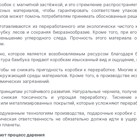
обок с магнитной застёжкой, и это стремление распространяе
асных материалов, чтобы гарантировать соответствие упако
иалов может помочь потребителям принимать обоснованные ре
отавливаются из переработанного или экологически чистого 
бку лесов и сохраняя биоразнообразие. Кроме того, при его
меньшению углеродного следа. Прочность этого материала о
ом.
кно, которое является возобновляемым ресурсом благодаря 
кстура бамбука придают коробкам изысканный вид и ощущение, 
тобы не снижать пригодность коробки к переработке. Многие 
окружающей среды материалов. Кроме того, в производстве ис
имических загрязнений.
принципам устойчивого развития. Натуральные чернила, получе
 снижая токсичность и упрощая переработку. Тиснение и
 или металлизированных покрытий, которые усложняют перераб
родуманным технологиям производства, подарочные коробки с
ическая ответственность не обязательно должна идти в ущер
я планеты.
ают процесс дарения