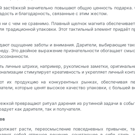
й застёжкой значительно повышают общую ценность подарка.
адость и благодарность, связанные с этим жестом.
и ни с чем не сравнимо. Плавный щелчок магнита обеспечивае
ля традиционной упаковки. Этот тактильный элемент придаёт п
едают ощущение заботы и внимания. Дарители, выбирающие таки
среду. Это двойное выражение признательности обогащает смыс
осознанности.
ять личные штрихи, например, рукописные заметки, оригиналь
онализации стимулирует креативность и укрепляет личный конт
т их продукцию на конкурентных рынках, обеспечивая пер
тели, которые ценят высокое качество упаковки, с большей в
тежкой превращают ритуал дарения из рутинной задачи в собы
адует как дарителя, так и получателя.
ов
должает расти, переосмысление повседневных привычек, та
ляют собой отличное решение, сочетающее в себе стиль, у