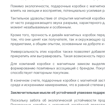
Помимо экологичности, подарочные коробки с магнитно
влиять на эмоции и восприятие, потенциально усиливая р
Тактильное удовольствие от открытия магнитной коробк
от часто раздражающего звука разрыва, характерного д
момент незабываемым и особенным.
Кроме того, прочность и дизайн магнитных коробок пер
том, что они ценят как получателя, так и окружающую 
предметами, а общим опытом, основанным на доброте и 
Универсальность этих коробок также позволяет добавл
прикрепить или выгравировать. Такая возможность перс
Для компаний коробки с магнитным замком выделяю
формированию позитивных ассоциаций с брендом. Покупа
способствует повторным покупкам.
В конечном счете, подарочные коробки с магнитной зас
среде и искренними намерениями, что в равной степени р
Заключительные мысли об устойчивой упаковке подарк
Поскольку забота об экологической устойчивости про
Подарочные коробки с магнитной застёжкой представ