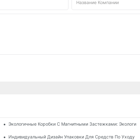
Название Компании
Экологичные Коробки С Магнитными Застежками: Экологич
я Упаковки Премиум-Класса
 Кожей
Индивидуальный Дизайн Упаковки Для Средств По Уходу З