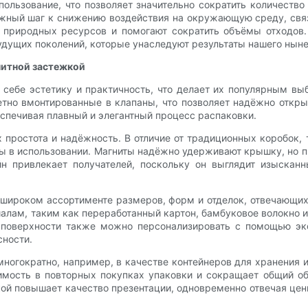
ользование, что позволяет значительно сократить количеств
ажный шаг к снижению воздействия на окружающую среду, свя
е природных ресурсов и помогают сократить объёмы отходов.
дущих поколений, которые унаследуют результаты нашего ныне
нитной застежкой
себе эстетику и практичность, что делает их популярным вы
тно вмонтированные в клапаны, что позволяет надёжно откры
еспечивая плавный и элегантный процесс распаковки.
простота и надёжность. В отличие от традиционных коробок, 
 в использовании. Магниты надёжно удерживают крышку, но п
йн привлекает получателей, поскольку он выглядит изыска
в широком ассортименте размеров, форм и отделок, отвечающи
лам, таким как переработанный картон, бамбуковое волокно и
 поверхности также можно персонализировать с помощью эко
сности.
многократно, например, в качестве контейнеров для хранения
мость в повторных покупках упаковки и сокращает общий объ
ой повышает качество презентации, одновременно отвечая цен