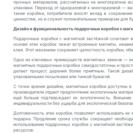
прочных материалов, рассчитанных на многократное исп
упаковки. Переход от одноразовой к многоразовой — в
такие коробки, потребители вносят вклад в сохранени
ценностям, но и служит положительным примером для бу
Дизайн и функциональность подарочных коробок с маг
Подарочные коробки с магнитной застёжкой сочетают в 
основе этих коробок лежат встроенные магниты, незаме
клея. Этот механизм сохраняет целостность коробки, об
Одно из ключевых преимуществ магнитных замков — их 
магнитные подарочные коробки самодостаточны и просты
делает процесс дарения более приятным. Такой диза
упакованными посылками или тонкой бумагой.
С точки зрения дизайна, магнитные коробки доступны 
производители отдают предпочтение экологичным материа
ещё больше подтверждает их экологичность. Внешние
индивидуальности без ущерба для экологической безопа
Долговечность этих коробок позволяет использовать их 
подарка. Продление срока службы сокращает необходи
использование подарочных коробок с магнитной застёжк
ресурсов.