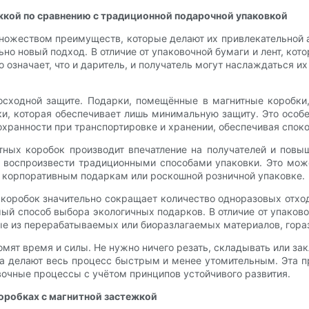
кой по сравнению с традиционной подарочной упаковкой
ножеством преимуществ, которые делают их привлекательной 
ьно новый подход. В отличие от упаковочной бумаги и лент, ко
о означает, что и даритель, и получатель могут наслаждаться
осходной защите. Подарки, помещённые в магнитные коробки
вки, которая обеспечивает лишь минимальную защиту. Это осо
охранности при транспортировке и хранении, обеспечивая спок
итных коробок производит впечатление на получателей и повы
о воспроизвести традиционными способами упаковки. Это мож
, корпоративным подаркам или роскошной розничной упаковке.
 коробок значительно сокращает количество одноразовых отхо
ый способ выбора экологичных подарков. В отличие от упаково
ные из перерабатываемых или биоразлагаемых материалов, гора
ят время и силы. Не нужно ничего резать, складывать или за
 делают весь процесс быстрым и менее утомительным. Эта пр
вочные процессы с учётом принципов устойчивого развития.
оробках с магнитной застежкой