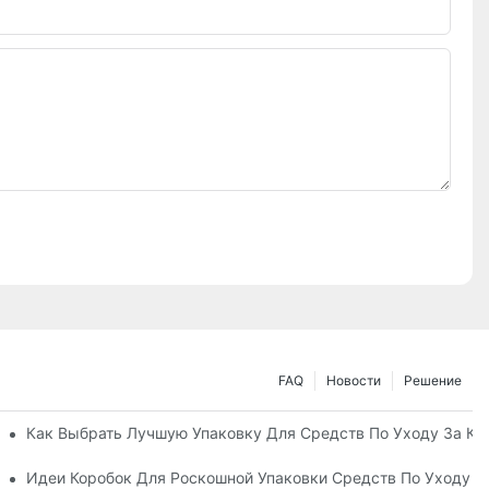
FAQ
Новости
Решение
ные Упаковочные Решения
Как Выбрать Лучшую Упаковку Для Средств По Уходу За К
а Кожей, Повышающий Лояльность К Бренду
Идеи Коробок Для Роскошной Упаковки Средств По Уходу 