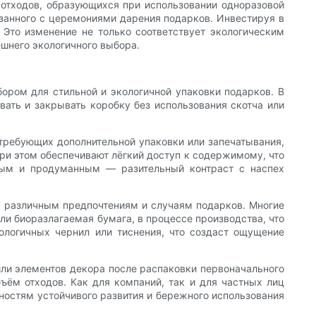
о отходов, образующихся при использовании одноразовой
занного с церемониями дарения подарков. Инвестируя в
 Это изменение не только соответствует экологическим
шнего экологичного выбора.
бором для стильной и экологичной упаковки подарков. В
вать и закрывать коробку без использования скотча или
требующих дополнительной упаковки или запечатывания,
ри этом обеспечивают лёгкий доступ к содержимому, что
нным и продуманным — разительный контраст с наспех
х различным предпочтениям и случаям подарков. Многие
ли биоразлагаемая бумага, в процессе производства, что
логичных чернил или тиснения, что создаст ощущение
 или элементов декора после распаковки первоначального
ём отходов. Как для компаний, так и для частных лиц
ностям устойчивого развития и бережного использования