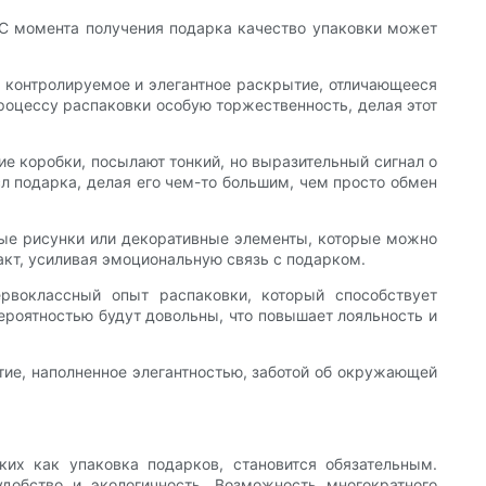
 С момента получения подарка качество упаковки может
т контролируемое и элегантное раскрытие, отличающееся
роцессу распаковки особую торжественность, делая этот
е коробки, посылают тонкий, но выразительный сигнал о
л подарка, делая его чем-то большим, чем просто обмен
ные рисунки или декоративные элементы, которые можно
акт, усиливая эмоциональную связь с подарком.
воклассный опыт распаковки, который способствует
ероятностью будут довольны, что повышает лояльность и
тие, наполненное элегантностью, заботой об окружающей
ких как упаковка подарков, становится обязательным.
добство и экологичность. Возможность многократного