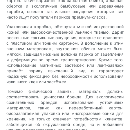
картон. Такие варианты, как бархатная обивка, атласная
обертка и экологичные бамбуковые или деревянные
коробки, создают тактильные ощущения, которые так
часто ищут покупатели париков премиум-класса.
Упаковочная коробка, обтянутая мягкой искусственной
кожей или высококачественной льняной тканью, дарит
роскошные тактильные ощущения, которые не сравнятся
с пластиком или тонким картоном. В дополнение к этим
внешним материалам, внутренняя обивка может быть
мягкой, защищая нежные волокна парика от зацепления
и деформации во время транспортировки. Кроме того,
использование магнитных застёжек или лент-завязок
придаёт парику изысканный вид и гарантирует
надёжную фиксацию без необходимости использования
излишнего клея или застёжек.
Помимо физической защиты, материалы должны
соответствовать ценностям бренда. Для экологически
сознательных брендов использование устойчивых
материалов, таких как переработанный картон,
биоразлагаемая упаковка или многоразовые банки для
хранения, не только отвечает потребностям клиентов,
заботящихся об окружающей среде, но и добавляет
упаковке повествовательное измерение.