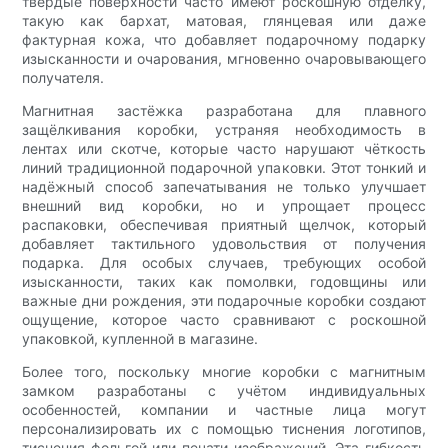
твёрдые поверхности часто имеют роскошную отделку,
такую ​​как бархат, матовая, глянцевая или даже
фактурная кожа, что добавляет подарочному подарку
изысканности и очарования, мгновенно очаровывающего
получателя.
Магнитная застёжка разработана для плавного
защёлкивания коробки, устраняя необходимость в
лентах или скотче, которые часто нарушают чёткость
линий традиционной подарочной упаковки. Этот тонкий и
надёжный способ запечатывания не только улучшает
внешний вид коробки, но и упрощает процесс
распаковки, обеспечивая приятный щелчок, который
добавляет тактильного удовольствия от получения
подарка. Для особых случаев, требующих особой
изысканности, таких как помолвки, годовщины или
важные дни рождения, эти подарочные коробки создают
ощущение, которое часто сравнивают с роскошной
упаковкой, купленной в магазине.
Более того, поскольку многие коробки с магнитным
замком разработаны с учётом индивидуальных
особенностей, компании и частные лица могут
персонализировать их с помощью тиснения логотипов,
тиснения фольгой или печати изображений. Эта гибкость