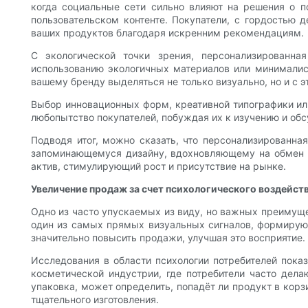
когда социальные сети сильно влияют на решения о п
пользовательском контенте. Покупатели, с гордостью
ваших продуктов благодаря искренним рекомендациям.
С экологической точки зрения, персонализированн
использованию экологичных материалов или минималист
вашему бренду выделяться не только визуально, но и с э
Выбор инновационных форм, креативной типографики ил
любопытство покупателей, побуждая их к изучению и об
Подводя итог, можно сказать, что персонализированн
запоминающемуся дизайну, вдохновляющему на обмен 
актив, стимулирующий рост и присутствие на рынке.
Увеличение продаж за счет психологического воздейст
Одно из часто упускаемых из виду, но важных преимуще
один из самых прямых визуальных сигналов, формирующ
значительно повысить продажи, улучшая это восприятие.
Исследования в области психологии потребителей пока
косметической индустрии, где потребители часто дела
упаковка, может определить, попадёт ли продукт в корз
тщательного изготовления.