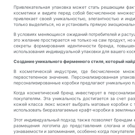
Привлекательная упаковка может стать решающим факт
косметики и видите перед собой бесчисленное множес
привлекает своей уникальностью, элегантностью и ин
только выделиться, но и установить прямую эмоциональ
В условиях меняющихся ожиданий потребителей и растущ
это желание простирается не только на сам продукт, но 
секреты формирования идентичности бренда, повыше
использования индивидуальной упаковки для вашего кос
Создание уникального фирменного стиля, который найд
В косметической индустрии, где бесчисленное множ
первостепенное значение. Персонализированная упаковк
персонализированные коробки предлагают уникальную пл
Когда косметический бренд инвестирует в персонализи
покупателям. Эта уникальность достигается за счет ра
кожей класса люкс может выбрать матовые коробки с т
использовать биоразлагаемые крафт-коробки в земляных 
Этот индивидуальный подход также позволяет брендам е
размещения логотипа до представления слогана и об
узнаваемости и запоминания, особенно когда покупател