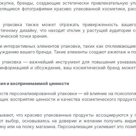
окупке, бренды, создающие эстетически привлекательную уп
 делящиеся фотографиями красиво упакованной косметики, ра
ая упаковка также может отражать приверженность вашего
ичному дизайну, что находит отклик у растущей аудитории со
тической точки зрения.
и интерактивных элементов упаковки, таких как отклеивающие
суждению вашего бренда. Такие элементы создают ажиотаж и п
ая упаковка — важнейший инструмент для повышения узнаваем
информацией и обсуждение, ваш косметический бренд может 
вия и воспринимаемой ценности
ств персонализированной упаковки — её влияние на психологи
их восприятие ценности и качества косметического продукт
зывают, что красиво упакованные продукты ассоциируются у
ют выбор, основываясь на доверии и желании получить видим
ину или на полку магазина. Персонализация усиливает это поз