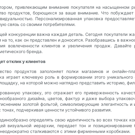
ором, привлекающим внимание покупателя на насыщенном рын
тво продуктов, борющихся за ваше внимание. Что побуждает 
дивидуальностью. Персонализированная упаковка предоставля
ную связь со своими потребителями.
ей конкуренции важна каждая деталь. Сегодня покупатели жа
и на то, как он представлен и доносится. Разобравшись в важн
ния вовлеченности клиентов и увеличения продаж. Давайте
метического бренда.
ет отклик у клиентов
ество продуктов заполоняет полки магазинов и онлайн-пл
а играет ключевую роль в формировании этого уникального о
ощадку, на которой можно наглядно представить историю, фил
рованную упаковку, это отражает его приверженность качес
знообразного дизайна, цветов, фактур и даже выбора упаков
иснением золотой фольгой, символизирующие элегантность и 
тонах, подчеркивая ценности устойчивого развития.
динообразно определять свою идентичность во всех точках кон
щей визуальной иерархии, передает тон и позиционирование
и неоднократно сталкиваются с этими фирменными коробками.