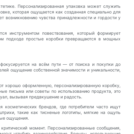
стетике. Персонализированная упаковка может служить
ковке, которая ощущается как созданная специально для
ует возникновению чувства принадлежности и гордости у
ится инструментом повествования, который формирует
тном подходе простые коробки превращаются в мощных
фокусируется на всём пути — от поиска и покупки до
телей ощущение собственной значимости и уникальности,
ают хорошо оформленную, персонализированную коробку,
ные письма или советы по использованию продукта, это
туал, вызывая предвкушение и радость.
я косметических брендов, где потребители часто ищут
трихи, такие как тисненые логотипы, мягкие на ощупь
ные ощущения.
 критический момент. Персонализированные сообщения,
могут углубить взаимодействие. Бренды, использующие