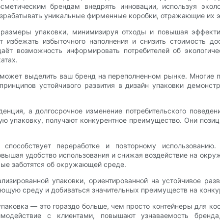
осметическим брендам внедрять инновации, используя эколо
разрабатывать уникальные фирменные коробки, отражающие их 
 размеры упаковки, минимизируя отходы и повышая эффектив
 избежать избыточного наполнения и снизить стоимость дос
даёт возможность информировать потребителей об экологиче
атах.
 может выделить ваш бренд на переполненном рынке. Многие п
принципов устойчивого развития в дизайн упаковки демонст
денция, а долгосрочное изменение потребительского поведен
ую упаковку, получают конкурентное преимущество. Они позиц
ка способствует переработке и повторному использованию
овышая удобство использования и снижая воздействие на окр
рые заботятся об окружающей среде.
ализированной упаковки, ориентированной на устойчивое раз
ающую среду и добиваться значительных преимуществ на конку
упаковка — это гораздо больше, чем просто контейнеры для ко
имодействие с клиентами, повышают узнаваемость бренд