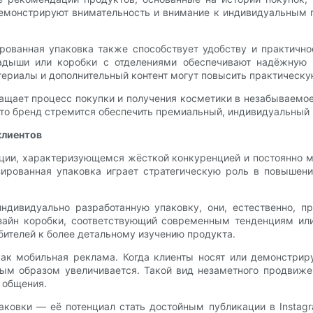
демонстрируют внимательность и внимание к индивидуальным 
рованная упаковка также способствует удобству и практичн
адыши или коробки с отделениями обеспечивают надёжную 
ериалы и дополнительный контент могут повысить практическу
ащает процесс покупки и получения косметики в незабываемое
 что бренд стремится обеспечить премиальный, индивидуальный
клиентов
ции, характеризующемся жёсткой конкуренцией и постоянно 
зированная упаковка играет стратегическую роль в повышен
ндивидуально разработанную упаковку, они, естественно, п
изайн коробки, соответствующий современным тенденциям ил
бителей к более детальному изучению продукта.
как мобильная реклама. Когда клиенты носят или демонстри
ым образом увеличивается. Такой вид незаметного продвиже
 общения.
ковки — её потенциал стать достойным публикации в Instagr