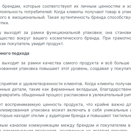
ие брендам, которые соответствуют их личным ценностям и э
лояльность потребителей. Когда клиенты получают товар в упа
ного в эмоциональный. Такая аутентичность бренда способств
упки.
у выходят за рамки функциональной упаковки; она станов
бщество вокруг вашего косметического бренда. При грамо
как покупатель увидит продукт.
нного подхода
 выходит за рамки качества самого продукта и всё больше 
ованная упаковка повышает этот уровень, создавая у покупа
приятия и удовлетворенности клиентов. Когда клиенты получ
нные детали, такие как фирменные вкладыши, благодарствен
 превратить обыденный процесс распаковки в увлекательный ри
т воспринимаемую ценность продукта, что крайне важно дл
ализированная упаковка может включать в себя уникальные ш
оторые находят отклик у аудитории бренда и повышают тактиль
ямым каналом коммуникации между брендом и покупателем в
 рекомендации продуктов, основанные на истории покупок, 