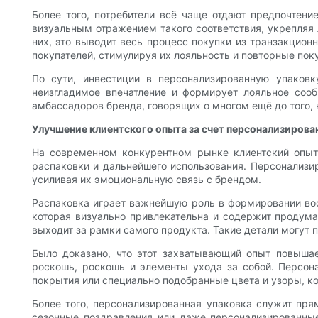
Более того, потребители всё чаще отдают предпочтен
визуальным отражением такого соответствия, укрепляя 
них, это выводит весь процесс покупки из транзакцион
покупателей, стимулируя их лояльность и повторные пок
По сути, инвестиции в персонализированную упаковк
неизгладимое впечатление и формирует лояльное соо
амбассадоров бренда, говорящих о многом ещё до того, 
Улучшение клиентского опыта за счет персонализирова
На современном конкурентном рынке клиентский опыт
распаковки и дальнейшего использования. Персонализир
усиливая их эмоциональную связь с брендом.
Распаковка играет важнейшую роль в формировании вос
которая визуально привлекательна и содержит продума
выходит за рамки самого продукта. Такие детали могут
Было доказано, что этот захватывающий опыт повышае
роскошь, роскошь и элементы ухода за собой. Персон
покрытия или специально подобранные цвета и узоры, к
Более того, персонализированная упаковка служит пр
сезонные поздравления или даже персонализированные