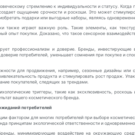
овеческому стремлению к индивидуальности и статусу. Когда 
оздает ощущение срочности и роскоши. Это может стимулиро
риобретать подарки или выгодные наборы, являясь одновремен
и также играют важную роль. Такие элементы, как текстур
ный опыт покупки. Доказано, что такое сенсорное взаимодейс
ирует профессионализм и доверие. Бренды, инвестирующие 
доверие потребителей, уменьшает сомнения при покупке и спос
ожности для продвижения, например, сезонные дизайны или 
ривлекательность продукта и стимулировать рост продаж. Упа
ние покупателей, следящих за трендами.
сихологические триггеры, такие как эксклюзивность, роскошь
льтат вашего косметического бренда.
 ожиданий потребителей
щим фактором для многих потребителей при выборе косметиче
нда принципам экологической ответственности и одновременно
 бренды, минимизирующие воздействие на окружающую сред