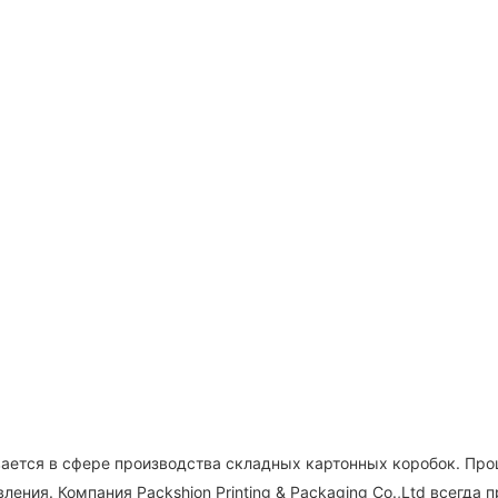
вается в сфере производства складных картонных коробок. Пр
вления. Компания Packshion Printing & Packaging Co.,Ltd всег