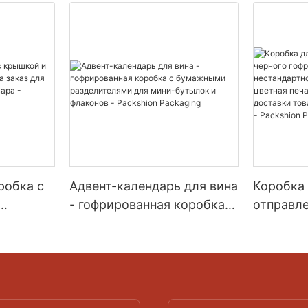
робка с
Адвент-календарь для вина
Коробка
- гофрированная коробка с
отправле
на заказ
бумажными
гофриров
разделителями для мини-
нестанда
ара -
бутылок и флаконов -
точечная
n
Packshion Packaging
для бре
доставки