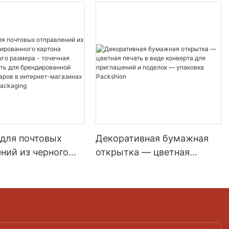
 для почтовых
Декоративная бумажная
ний из черного
открытка — цветная
анного картона
печать в виде конверта для
ртного размера -
приглашений и поделок —
 цветная печать
упаковка Packshion
ндированной
 товаров в